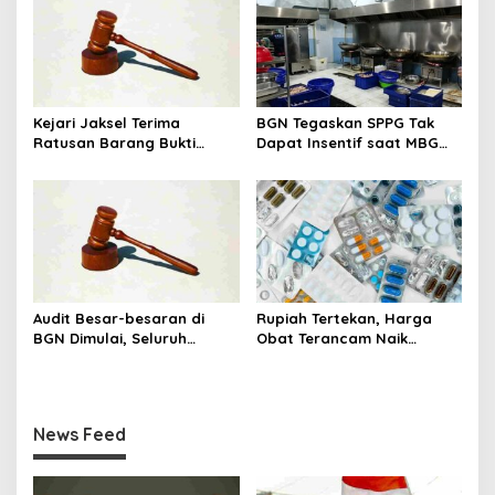
Kejari Jaksel Terima
BGN Tegaskan SPPG Tak
Ratusan Barang Bukti
Dapat Insentif saat MBG
Kasus Dugaan Fitnah Ijazah
Libur: No Service, No Pay
Jokowi
Audit Besar-besaran di
Rupiah Tertekan, Harga
BGN Dimulai, Seluruh
Obat Terancam Naik
Pengadaan Program MBG
hingga 20 Persen,
Diperiksa
Pemerintah Tetapkan Batas
Maksimal
News Feed