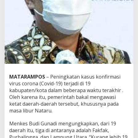
d
,
1
9
K
a
b
u
p
a
t
e
n
/
MATARAMPOS
– Peningkatan kasus konfirmasi
K
virus corona (Covid-19) terjadi di 19
o
kabupaten/kota dalam beberapa waktu terakhir .
t
Oleh karena itu, pemerintah bakal mengawasi
a
ketat daerah-daerah tersebut, khususnya pada
D
i
masa libur Nataru.
a
w
Menkes Budi Gunadi mengungkapkan, dari 19
a
daerah itu, tiga di antaranya adalah Fakfak,
s
Purbalingga, dan Lampung Utara. “Kurang lebih 19
i