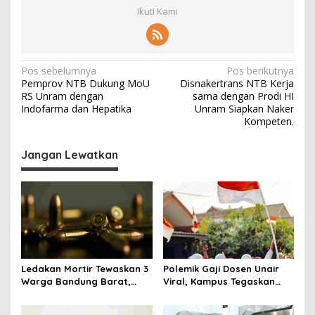
Ikuti Kami
N
Pos sebelumnya
Pos berikutnya
Pemprov NTB Dukung MoU
Disnakertrans NTB Kerja
a
RS Unram dengan
sama dengan Prodi HI
v
Indofarma dan Hepatika
Unram Siapkan Naker
Kompeten.
i
g
Jangan Lewatkan
a
s
i
p
o
s
Ledakan Mortir Tewaskan 3
Polemik Gaji Dosen Unair
Warga Bandung Barat,
Viral, Kampus Tegaskan
Diduga Saat Memulung
Penghasilan Tak Hanya Gaji
Amunisi Bekas
Pokok