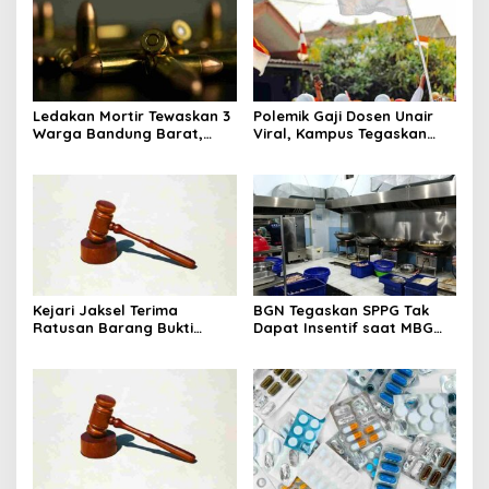
Ledakan Mortir Tewaskan 3
Polemik Gaji Dosen Unair
Warga Bandung Barat,
Viral, Kampus Tegaskan
Diduga Saat Memulung
Penghasilan Tak Hanya Gaji
Amunisi Bekas
Pokok
Kejari Jaksel Terima
BGN Tegaskan SPPG Tak
Ratusan Barang Bukti
Dapat Insentif saat MBG
Kasus Dugaan Fitnah Ijazah
Libur: No Service, No Pay
Jokowi