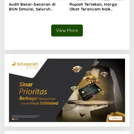
Audit Besar-besaran di
Rupiah Tertekan, Harga
BGN Dimulai, Seluruh
Obat Terancam Naik
Pengadaan Program MBG
hingga 20 Persen,
Diperiksa
Pemerintah Tetapkan Batas
Maksimal
View More