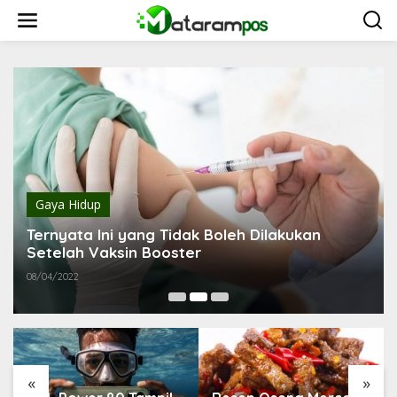
L
e
w
a
t
i
k
e
k
o
n
t
e
Gaya Hidup
n
Ternyata Ini yang Tidak Boleh Dilakukan
Setelah Vaksin Booster
08/04/2022
«
»