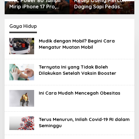
ITEL Power 80 Tampil
Resep Oseng Mercon
Mirip iPhone 17 Pro,
Daging Sapi Pedas
Harga Mulai Rp2
Gurih, Dijamin Bikin
Jutaan
Ketagihan
Gaya Hidup
Mudik dengan Mobil? Begini Cara
Mengatur Muatan Mobil
Ternyata Ini yang Tidak Boleh
Dilakukan Setelah Vaksin Booster
Ini Cara Mudah Mencegah Obesitas
Terus Menurun, Inilah Covid-19 RI dalam
Seminggu