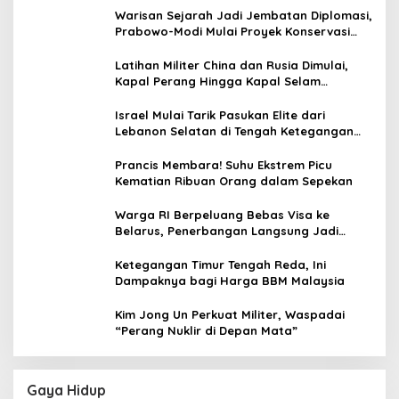
Warisan Sejarah Jadi Jembatan Diplomasi,
Prabowo-Modi Mulai Proyek Konservasi
Prambanan
Latihan Militer China dan Rusia Dimulai,
Kapal Perang Hingga Kapal Selam
Dikerahkan
Israel Mulai Tarik Pasukan Elite dari
Lebanon Selatan di Tengah Ketegangan
dengan Hizbullah
Prancis Membara! Suhu Ekstrem Picu
Kematian Ribuan Orang dalam Sepekan
Warga RI Berpeluang Bebas Visa ke
Belarus, Penerbangan Langsung Jadi
Target Baru
Ketegangan Timur Tengah Reda, Ini
Dampaknya bagi Harga BBM Malaysia
Kim Jong Un Perkuat Militer, Waspadai
“Perang Nuklir di Depan Mata”
Gaya Hidup