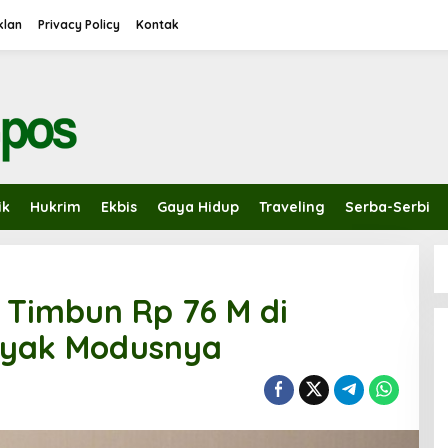
Iklan
Privacy Policy
Kontak
ik
Hukrim
Ekbis
Gaya Hidup
Traveling
Serba-Serbi
 Timbun Rp 76 M di
nyak Modusnya