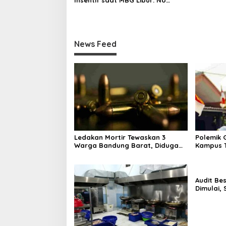
Insentif saat MBG Libur: No
Service, No Pay
News Feed
Ledakan Mortir Tewaskan 3
Polemik G
Warga Bandung Barat, Diduga
Kampus T
Saat Memulung Amunisi Bekas
Tak Hany
Audit Be
Dimulai,
Program 