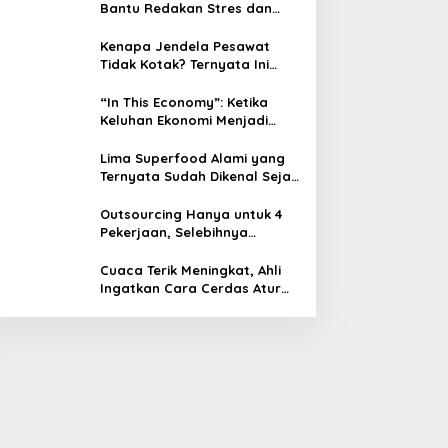
Bantu Redakan Stres dan
Tenangkan Pikiran
Kenapa Jendela Pesawat
Tidak Kotak? Ternyata Ini
Alasan Teknis di Baliknya
“In This Economy”: Ketika
Keluhan Ekonomi Menjadi
Tren, Bagaimana Islam
Memandangnya?
Lima Superfood Alami yang
Ternyata Sudah Dikenal Sejak
Zaman Nabi, Mudah
Ditemukan dan Kaya Manfaat
Outsourcing Hanya untuk 4
Pekerjaan, Selebihnya
Dilarang
Cuaca Terik Meningkat, Ahli
Ingatkan Cara Cerdas Atur
Minum Kopi agar Tubuh Tidak
Kekurangan Cairan