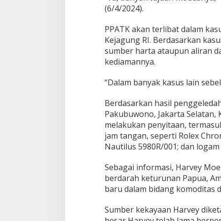
(6/4/2024).
PPATK akan terlibat dalam kas
Kejagung RI. Berdasarkan kas
sumber harta ataupun aliran d
kediamannya.
“Dalam banyak kasus lain sebel
Berdasarkan hasil penggeledah
Pakubuwono, Jakarta Selatan, 
melakukan penyitaan, termasuk
jam tangan, seperti Rolex Chr
Nautilus 5980R/001; dan logam 
Sebagai informasi, Harvey Mo
berdarah keturunan Papua, Am
baru dalam bidang komoditas 
Sumber kekayaan Harvey diketa
besar Harvey telah lama berpe