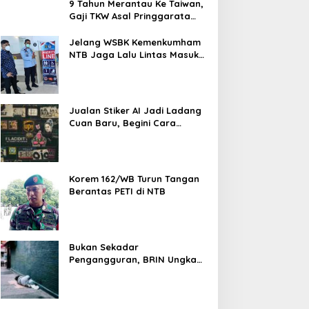
9 Tahun Merantau Ke Taiwan,
Gaji TKW Asal Pringgarata
Habis di Pakai Foya-foya
Oleh Suaminya
Jelang WSBK Kemenkumham
NTB Jaga Lalu Lintas Masuk
Orang Asing
Jualan Stiker AI Jadi Ladang
Cuan Baru, Begini Cara
Memulainya dari Nol
Korem 162/WB Turun Tangan
Berantas PETI di NTB
Bukan Sekadar
Pengangguran, BRIN Ungkap
Fenomena Pekerja Putus Asa