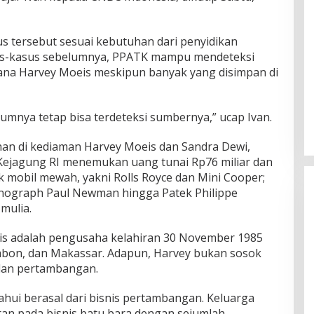
us tersebut sesuai kebutuhan dari penyidikan
us-kasus sebelumnya, PPATK mampu mendeteksi
ana Harvey Moeis meskipun banyak yang disimpan di
umnya tetap bisa terdeteksi sumbernya,” ucap Ivan.
an di kediaman Harvey Moeis dan Sandra Dewi,
Kejagung RI menemukan uang tunai Rp76 miliar dan
 mobil mewah, yakni Rolls Royce dan Mini Cooper;
onograph Paul Newman hingga Patek Philippe
mulia.
eis adalah pengusaha kelahiran 30 November 1985
bon, dan Makassar. Adapun, Harvey bukan sosok
dan pertambangan.
hui berasal dari bisnis pertambangan. Keluarga
ran pada bisnis batu bara dengan sejumlah