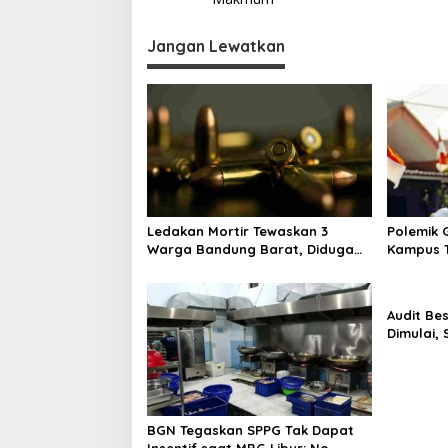
v
i
Jangan Lewatkan
g
a
s
i
p
o
s
Ledakan Mortir Tewaskan 3
Polemik G
Warga Bandung Barat, Diduga
Kampus T
Saat Memulung Amunisi Bekas
Tak Hany
Audit Be
Dimulai,
Program 
BGN Tegaskan SPPG Tak Dapat