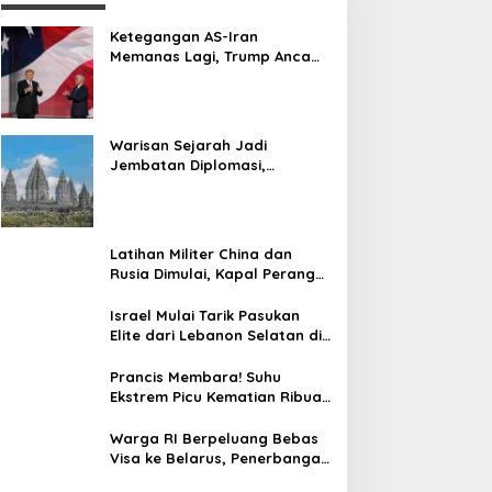
Ketegangan AS-Iran
Memanas Lagi, Trump Ancam
Gempur Teheran
Warisan Sejarah Jadi
Jembatan Diplomasi,
Prabowo-Modi Mulai Proyek
Konservasi Prambanan
Latihan Militer China dan
Rusia Dimulai, Kapal Perang
Hingga Kapal Selam
Dikerahkan
Israel Mulai Tarik Pasukan
Elite dari Lebanon Selatan di
Tengah Ketegangan dengan
Hizbullah
Prancis Membara! Suhu
Ekstrem Picu Kematian Ribuan
Orang dalam Sepekan
Warga RI Berpeluang Bebas
Visa ke Belarus, Penerbangan
Langsung Jadi Target Baru