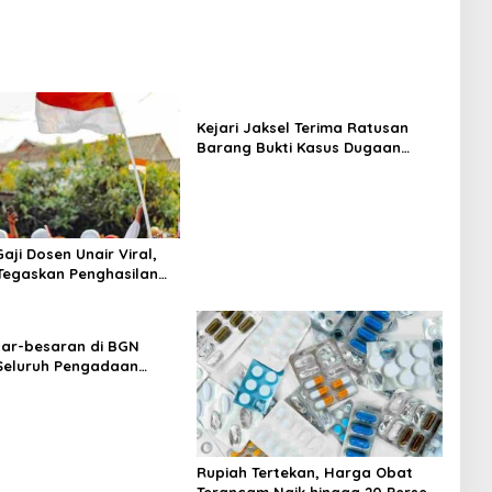
Kejari Jaksel Terima Ratusan
Barang Bukti Kasus Dugaan
Fitnah Ijazah Jokowi
aji Dosen Unair Viral,
egaskan Penghasilan
a Gaji Pokok
sar-besaran di BGN
 Seluruh Pengadaan
MBG Diperiksa
Rupiah Tertekan, Harga Obat