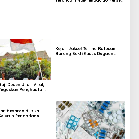
Terancam Naik hingga 20 Persen,
Pemerintah Tetapkan Batas
Maksimal
Kejari Jaksel Terima Ratusan
Barang Bukti Kasus Dugaan
Fitnah Ijazah Jokowi
aji Dosen Unair Viral,
egaskan Penghasilan
a Gaji Pokok
sar-besaran di BGN
 Seluruh Pengadaan
MBG Diperiksa