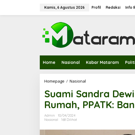
L
e
Kamis, 6 Agustus 2026
Profil
Redaksi
Info 
w
a
t
i
k
e
k
o
n
t
Home
Nasional
Kabar Mataram
Polit
e
n
Homepage
/
Nasional
S
u
Suami Sandra Dewi
a
m
Rumah, PPATK: Ba
i
S
a
Admin
10/04/2024
n
Nasional
168 Dilihat
d
r