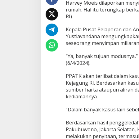
P
Harvey Moeis dilaporkan menyi
A
rumah. Hal itu terungkap berk
T
RI).
K
:
Kepala Pusat Pelaporan dan An
B
a
Yustiavandana mengungkapkan
n
seseorang menyimpan miliaran 
y
a
“Ya, banyak tujuan modusnya,” 
k
(6/4/2024).
M
o
d
PPATK akan terlibat dalam kas
u
Kejagung RI. Berdasarkan kas
s
sumber harta ataupun aliran d
n
kediamannya.
y
a
“Dalam banyak kasus lain sebel
Berdasarkan hasil penggeledah
Pakubuwono, Jakarta Selatan, 
melakukan penyitaan, termasuk