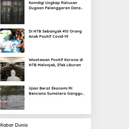
Komdigi Ungkap Ratusan
Dugaan Pelanggaran Data
Pribadi, Website Paling
Rentan
Di NTB Sebanyak 410 Orang
Anak Positif Covid-19
Wisatawan Positif Korona di
NTB Melonjak, Efek Liburan
Ujian Berat Ekonomi RI:
Bencana Sumatera Ganggu
Aktivitas Produksi dan
Distribusi
Kabar Dunia