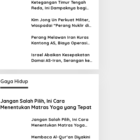
Ketegangan Timur Tengah
Reda, Ini Dampaknya bagi
Harga BBM Malaysia
Kim Jong Un Perkuat Militer,
Waspadai “Perang Nuklir di
Depan Mata”
Perang Melawan Iran Kuras
Kantong AS, Biaya Operasi
Militer Tembus Rp500 Triliun
Israel Abaikan Kesepakatan
Damai AS-Iran, Serangan ke
Lebanon Tetap Berlanjut
Gaya Hidup
Jangan Salah Pilih, Ini Cara
Menentukan Matras Yoga yang Tepat
Jangan Salah Pilih, Ini Cara
Menentukan Matras Yoga
yang Tepat
Membaca Al-Qur’an Diyakini