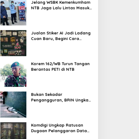
Jelang WSBK Kemenkumham
NTB Jaga Lalu Lintas Masuk
Orang Asing
Jualan Stiker AI Jadi Ladang
Cuan Baru, Begini Cara
Memulainya dari Nol
Korem 162/WB Turun Tangan
Berantas PETI di NTB
Bukan Sekadar
Pengangguran, BRIN Ungkap
Fenomena Pekerja Putus Asa
Komdigi Ungkap Ratusan
Dugaan Pelanggaran Data
Pribadi, Website Paling