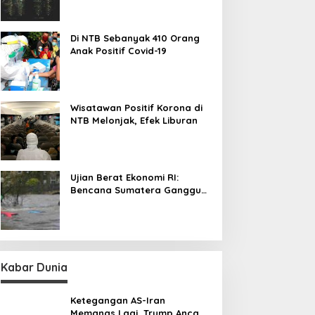
Rentan
Di NTB Sebanyak 410 Orang
Anak Positif Covid-19
Wisatawan Positif Korona di
NTB Melonjak, Efek Liburan
Ujian Berat Ekonomi RI:
Bencana Sumatera Ganggu
Aktivitas Produksi dan
Distribusi
Kabar Dunia
Ketegangan AS-Iran
Memanas Lagi, Trump Ancam