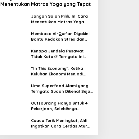
Menentukan Matras Yoga yang Tepat
Jangan Salah Pilih, Ini Cara
Menentukan Matras Yoga
yang Tepat
Membaca Al-Qur’an Diyakini
Bantu Redakan Stres dan
Tenangkan Pikiran
Kenapa Jendela Pesawat
Tidak Kotak? Ternyata Ini
Alasan Teknis di Baliknya
“In This Economy”: Ketika
Keluhan Ekonomi Menjadi
Tren, Bagaimana Islam
Memandangnya?
Lima Superfood Alami yang
Ternyata Sudah Dikenal Sejak
Zaman Nabi, Mudah
Ditemukan dan Kaya Manfaat
Outsourcing Hanya untuk 4
Pekerjaan, Selebihnya
Dilarang
Cuaca Terik Meningkat, Ahli
Ingatkan Cara Cerdas Atur
Minum Kopi agar Tubuh Tidak
Kekurangan Cairan