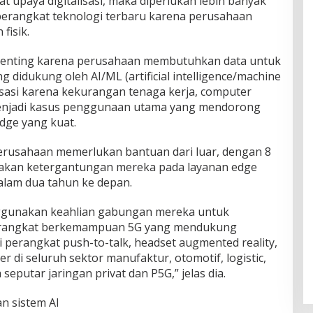
 upaya digitalisasi, maka diperlukan lebih banyak
 perangkat teknologi terbaru karena perusahaan
fisik.
penting karena perusahaan membutuhkan data untuk
 didukung oleh AI/ML (artificial intelligence/machine
isasi karena kekurangan tenaga kerja, computer
 menjadi kasus penggunaan utama yang mendorong
ge yang kuat.
erusahaan memerlukan bantuan dari luar, dengan 8
akan ketergantungan mereka pada layanan edge
alam dua tahun ke depan.
ggunakan keahlian gabungan mereka untuk
rangkat berkemampuan 5G yang mendukung
 perangkat push-to-talk, headset augmented reality,
 di seluruh sektor manufaktur, otomotif, logistic,
seputar jaringan privat dan P5G,” jelas dia.
n sistem AI