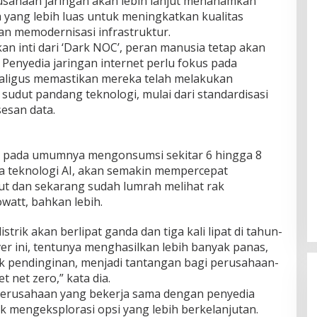
usahaan jaringan akan lebih lanjut menanamkan
 yang lebih luas untuk meningkatkan kualitas
an memodernisasi infrastruktur.
n inti dari ‘Dark NOC’, peran manusia tetap akan
 Penyedia jaringan internet perlu fokus pada
kaligus memastikan mereka telah melakukan
 sudut pandang teknologi, mulai dari standardisasi
esan data.
er pada umumnya mengonsumsi sekitar 6 hingga 8
nya teknologi AI, akan semakin mempercepat
t dan sekarang sudah lumrah melihat rak
watt, bahkan lebih.
trik akan berlipat ganda dan tiga kali lipat di tahun-
er ini, tentunya menghasilkan lebih banyak panas,
 pendinginan, menjadi tantangan bagi perusahaan-
 net zero,” kata dia.
 perusahaan yang bekerja sama dengan penyedia
uk mengeksplorasi opsi yang lebih berkelanjutan.