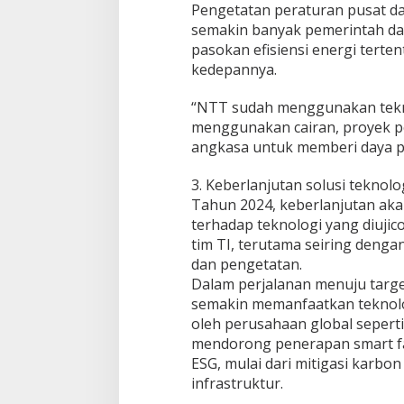
Pengetatan peraturan pusat dat
semakin banyak pemerintah d
pasokan efisiensi energi tert
kedepannya.
“NTT sudah menggunakan tekni
menggunakan cairan, proyek pem
angkasa untuk memberi daya pada
3. Keberlanjutan solusi teknolo
Tahun 2024, keberlanjutan ak
terhadap teknologi yang diujic
tim TI, terutama seiring den
dan pengetatan.
Dalam perjalanan menuju targe
semakin memanfaatkan teknolog
oleh perusahaan global seperti 
mendorong penerapan smart fac
ESG, mulai dari mitigasi karbo
infrastruktur.