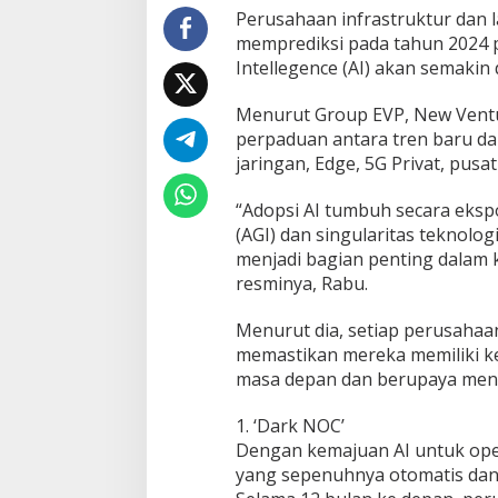
Perusahaan infrastruktur dan la
memprediksi pada tahun 2024 
Intellegence (AI) akan semakin
Menurut Group EVP, New Ventu
perpaduan antara tren baru d
jaringan, Edge, 5G Privat, pusat
“Adopsi AI tumbuh secara ekspon
(AGI) dan singularitas teknolo
menjadi bagian penting dalam k
resminya, Rabu.
Menurut dia, setiap perusahaan
memastikan mereka memiliki 
masa depan dan berupaya menca
1. ‘Dark NOC’
Dengan kemajuan AI untuk oper
yang sepenuhnya otomatis dan 