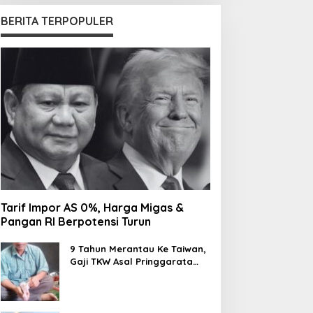
BERITA TERPOPULER
Tarif Impor AS 0%, Harga Migas &
Pangan RI Berpotensi Turun
9 Tahun Merantau Ke Taiwan,
Gaji TKW Asal Pringgarata
Habis di Pakai Foya-foya
Oleh Suaminya