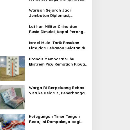
Gempur Teheran
Warisan Sejarah Jadi
Jembatan Diplomasi,
Prabowo-Modi Mulai Proyek
Konservasi Prambanan
Latihan Militer China dan
Rusia Dimulai, Kapal Perang
Hingga Kapal Selam
Dikerahkan
Israel Mulai Tarik Pasukan
Elite dari Lebanon Selatan di
Tengah Ketegangan dengan
Hizbullah
Prancis Membara! Suhu
Ekstrem Picu Kematian Ribuan
Orang dalam Sepekan
Warga RI Berpeluang Bebas
Visa ke Belarus, Penerbangan
Langsung Jadi Target Baru
Ketegangan Timur Tengah
Reda, Ini Dampaknya bagi
Harga BBM Malaysia