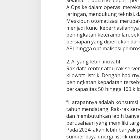
Selama 12 bulan ke depan, per
AIOps ke dalam operasi mereka
jaringan, mendukung teknisi, d
Meskipun otomatisasi merupaka
menjadi kunci keberhasilannya.
peningkatan keterampilan, se
persiapan yang diperlukan dari
API hingga optimalisasi pemros
2. AI yang lebih inovatif
Rak data center atau rak serv
kilowatt listrik. Dengan hadir
peningkatan kepadatan tersebu
berkapasitas 50 hingga 100 kilo
“Harapannya adalah konsumsi lis
tahun mendatang. Rak-rak serv
dan membutuhkan lebih banyak
perusahaan yang memiliki target
Pada 2024, akan lebih banyak
sumber daya energi listrik unt