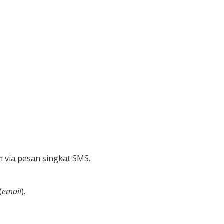
 via pesan singkat SMS.
(
email
).