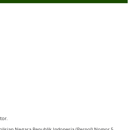
tor.
polisian Negara Republik Indonesia (Perpol) Nomor 5