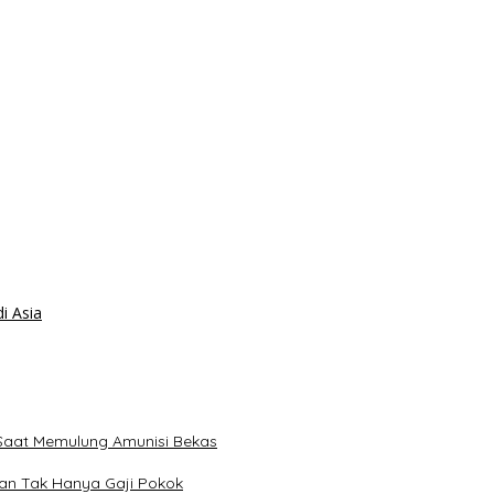
i Asia
Saat Memulung Amunisi Bekas
lan Tak Hanya Gaji Pokok