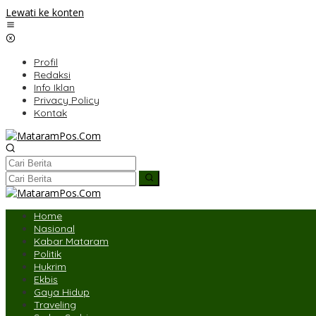
Lewati ke konten
Profil
Redaksi
Info Iklan
Privacy Policy
Kontak
Home
Nasional
Kabar Mataram
Politik
Hukrim
Ekbis
Gaya Hidup
Traveling