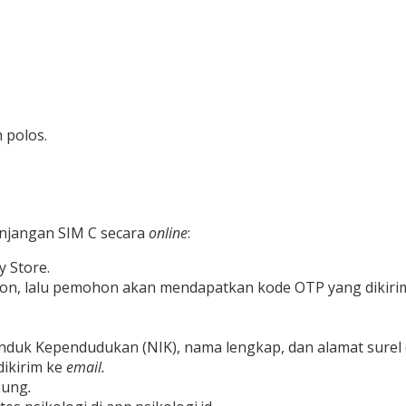
 polos.
njangan SIM C secara
online
:
y Store.
on, lalu pemohon akan mendapatkan kode OTP yang dikirim
mor Induk Kependudukan (NIK), nama lengkap, dan alamat surel 
dikirim ke
email.
sung
.