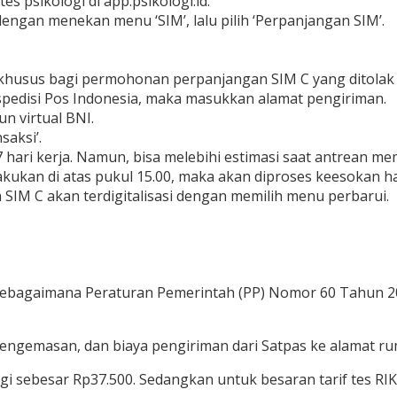
es psikologi di app.psikologi.id.
ngan menekan menu ‘SIM’, lalu pilih ‘Perpanjangan SIM’.
khusus bagi permohonan perpanjangan SIM C yang ditolak 
kspedisi Pos Indonesia, maka masukkan alamat pengiriman.
n virtual BNI.
saksi’.
ri kerja. Namun, bisa melebihi estimasi saat antrean mem
akukan di atas pukul 15.00, maka akan diproses keesokan ha
a SIM C akan terdigitalisasi dengan memilih menu perbarui.
 sebagaimana Peraturan Pemerintah (PP) Nomor 60 Tahun 2
 pengemasan, dan biaya pengiriman dari Satpas ke alamat r
logi sebesar Rp37.500. Sedangkan untuk besaran tarif tes