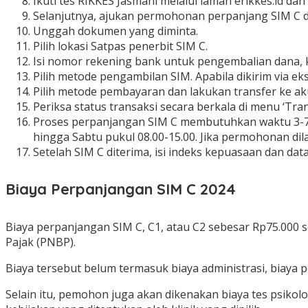
Ikuti tes RIKKES Jasmani melalui laman erikkes.id dan t
Selanjutnya, ajukan permohonan perpanjang SIM C de
Unggah dokumen yang diminta.
Pilih lokasi Satpas penerbit SIM C.
Isi nomor rekening bank untuk pengembalian dana, 
Pilih metode pengambilan SIM. Apabila dikirim via e
Pilih metode pembayaran dan lakukan transfer ke aku
Periksa status transaksi secara berkala di menu ‘Tran
Proses perpanjangan SIM C membutuhkan waktu 3-7 ha
hingga Sabtu pukul 08.00-15.00. Jika permohonan dil
Setelah SIM C diterima, isi indeks kepuasaan dan dat
Biaya Perpanjangan SIM C 2024
Biaya perpanjangan SIM C, C1, atau C2 sebesar Rp75.000
Pajak (PNBP).
Biaya tersebut belum termasuk biaya administrasi, biaya
Selain itu, pemohon juga akan dikenakan biaya tes psiko