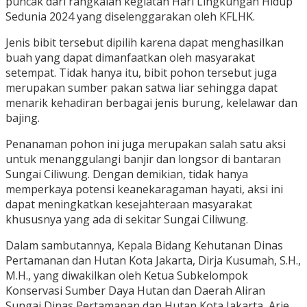
puncak dari rangkaian kegiatan Hari Lingkungan Hidup
Sedunia 2024 yang diselenggarakan oleh KFLHK.
Jenis bibit tersebut dipilih karena dapat menghasilkan
buah yang dapat dimanfaatkan oleh masyarakat
setempat. Tidak hanya itu, bibit pohon tersebut juga
merupakan sumber pakan satwa liar sehingga dapat
menarik kehadiran berbagai jenis burung, kelelawar dan
bajing.
Penanaman pohon ini juga merupakan salah satu aksi
untuk menanggulangi banjir dan longsor di bantaran
Sungai Ciliwung. Dengan demikian, tidak hanya
memperkaya potensi keanekaragaman hayati, aksi ini
dapat meningkatkan kesejahteraan masyarakat
khususnya yang ada di sekitar Sungai Ciliwung.
Dalam sambutannya, Kepala Bidang Kehutanan Dinas
Pertamanan dan Hutan Kota Jakarta, Dirja Kusumah, S.H.,
M.H., yang diwakilkan oleh Ketua Subkelompok
Konservasi Sumber Daya Hutan dan Daerah Aliran
Sungai Dinas Pertamanan dan Hutan Kota Jakarta, Arie