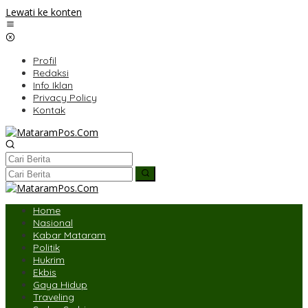
Lewati ke konten
Profil
Redaksi
Info Iklan
Privacy Policy
Kontak
Home
Nasional
Kabar Mataram
Politik
Hukrim
Ekbis
Gaya Hidup
Traveling