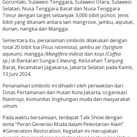
Gorontalo, Sulawesi Tenggara, Sulawesi Utara, Sulawesi
Selatan, Nusa Tenggara Barat dan Nusa Tenggara
Timur dengan target sebanyak 3,000 bibit pohon. Jenis
bibit yang ditanam antara lain mangrove, jambu, alpukat,
durian, nangka dan Mangga.
Sementara itu, penanaman simbolis dilakukan dengan
total 20 bibit loa
(Ficus racemosa),
jambu air
(Syzigium
aqueum)
, mangga
(Mangifera indica)
dan kopi
(Coffea
sp.)
di Bantaran Sungai Ciliwung, Kelurahan Tanjung
Barat, Kecamatan Jagakarsa, Jakarta Selatan pada Kamis,
13 Juni 2024.
Penanaman simbolis ini dihadiri oleh perwakilan dari
Dinas Pertamanan dan Hutan Kota Jakarta, organisasi
filantropi, komunitas lingkungan muda dan masyarakat
umum.
Pada waktu bersamaan, terdapat Talk Show dengan
tema “Peran Generasi Muda dalam Pelestarian Alam”
#Generation Restoration. Kegiatan ini merupakan