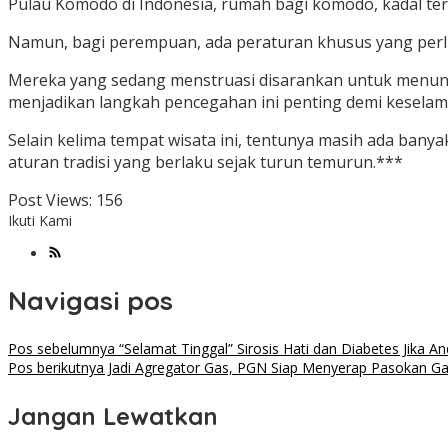
Pulau Komodo di Indonesia, rumah bagi komodo, kadal terbe
Namun, bagi perempuan, ada peraturan khusus yang perlu
Mereka yang sedang menstruasi disarankan untuk menund
menjadikan langkah pencegahan ini penting demi keselam
Selain kelima tempat wisata ini, tentunya masih ada banya
aturan tradisi yang berlaku sejak turun temurun.***
Post Views:
156
Ikuti Kami
Navigasi pos
Pos sebelumnya
“Selamat Tinggal” Sirosis Hati dan Diabetes Jika 
Pos berikutnya
Jadi Agregator Gas, PGN Siap Menyerap Pasokan Ga
Jangan Lewatkan