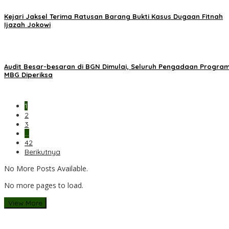
Kejari Jaksel Terima Ratusan Barang Bukti Kasus Dugaan Fitnah
Ijazah Jokowi
Audit Besar-besaran di BGN Dimulai, Seluruh Pengadaan Progra
MBG Diperiksa
1
2
3
…
42
Berikutnya
No More Posts Available.
No more pages to load.
View More