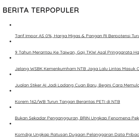
BERITA TERPOPULER
Tarif Impor AS 0%, Harga Migas & Pangan RI Berpotensi Tur
9 Tahun Merantau Ke Taiwan, Gaji TKW Asal Pringgarata Ha
Jelang WSBK Kemenkumham NTB Jaga Lalu Lintas Masuk O
Jualan Stiker AI Jadi Ladang Cuan Baru, Begini Cara Memula
Korem 162/WB Turun Tangan Berantas PETI di NTB
Bukan Sekadar Pengangguran, BRIN Ungkap Fenomena Peke
Komdigi Ungkap Ratusan Dugaan Pelanggaran Data Pribadi