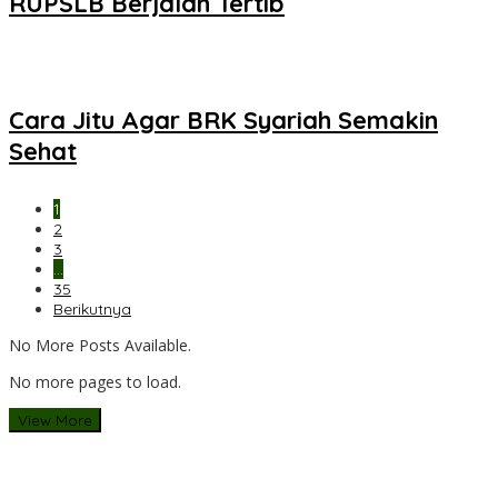
RUPSLB Berjalan Tertib
Cara Jitu Agar BRK Syariah Semakin
Sehat
1
2
3
…
35
Berikutnya
No More Posts Available.
No more pages to load.
View More