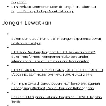
Day 2025
BTN Perkuat Keamanan Siber di Tengah Transformasi
Digital, Dorong Budaya Melek Teknologi
Jangan Lewatkan
Bukan Cuma Soal Rumah, BTN Bangun Experience Lewat
Fashion & Lifestyle
BTN Raih Dua Penghargaan ASEAN Risk Awards 2026,
Bukti Transformasi Manajemen Risiko Berstandar
Internasional Perkuat Pertumbuhan Berkelanjutan
BTN CETAK KINERJA CEMERLANG, LABA BERSIH SEMESTER
I/2026 MELESAT 40,8% DAN NPL TURUN JADI 2,99%
Pemimpin Divisi di Garda Depan, HUT ke-60 BRK Syariah
Berlangsung Khidmat, Penuh Haru dan Kebanggaan
Plt Dirut BRK Syariah: Seluruh Rangkaian RUPSLB Berjalan
Tertib