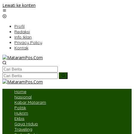
Lewati ke konten
Profil
Redaksi
Info Iklan
Privacy Policy
Kontak
Home
Nasional
Kabar Mataram
Politik
Hukrim
Ekbis
Gaya Hidup
Traveling