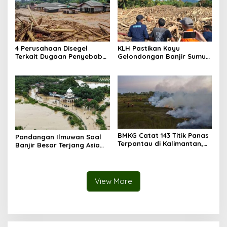
4 Perusahaan Disegel
KLH Pastikan Kayu
Terkait Dugaan Penyebab
Gelondongan Banjir Sumut
Banjir Sumatera, KLH
Hasil Penebangan,
Periksa 8 Perusahaan di
Operasional 4 Perusahaan
DAS Batang Toru
Dihentikan Sementara
BMKG Catat 143 Titik Panas
Pandangan Ilmuwan Soal
Terpantau di Kalimantan,
Banjir Besar Terjang Asia
Tertinggi Nasional
Tenggara, Perubahan Iklim
Bukan Lagi Sebatas
Peringatan
View More