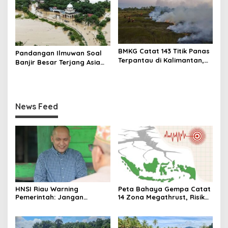
DAS Batang Toru
Dihentikan Sementara
BMKG Catat 143 Titik Panas
Pandangan Ilmuwan Soal
Terpantau di Kalimantan,
Banjir Besar Terjang Asia
Tertinggi Nasional
Tenggara, Perubahan Iklim
Bukan Lagi Sebatas
Peringatan
News Feed
HNSI Riau Warning
Peta Bahaya Gempa Catat
Pemerintah: Jangan
14 Zona Megathrust, Risiko
Korbankan Ribuan Nelayan
Gempa Besar Meningkat,
Demi Legalisasi Tambang
BMKG menegaskan istilah
Emas di DAS Kuantan!
“Menunggu Waktu”