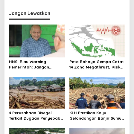
Culture Day 2025
Transformasi Digital,
Dorong Budaya Melek
Teknologi
Jangan Lewatkan
HNSI Riau Warning
Peta Bahaya Gempa Catat
Pemerintah: Jangan
14 Zona Megathrust, Risiko
Korbankan Ribuan Nelayan
Gempa Besar Meningkat,
Demi Legalisasi Tambang
BMKG menegaskan istilah
Emas di DAS Kuantan!
“Menunggu Waktu”
4 Perusahaan Disegel
KLH Pastikan Kayu
Terkait Dugaan Penyebab
Gelondongan Banjir Sumut
Banjir Sumatera, KLH
Hasil Penebangan,
Periksa 8 Perusahaan di
Operasional 4 Perusahaan