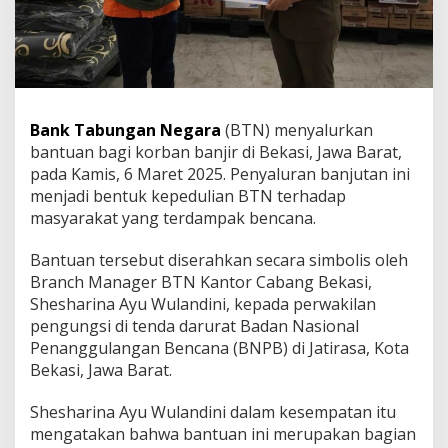
t
u
k
K
o
r
b
Bank Tabungan Negara
(BTN) menyalurkan
a
bantuan bagi korban banjir di Bekasi, Jawa Barat,
n
pada Kamis, 6 Maret 2025. Penyaluran banjutan ini
B
a
menjadi bentuk kepedulian BTN terhadap
n
masyarakat yang terdampak bencana.
j
i
Bantuan tersebut diserahkan secara simbolis oleh
r
Branch Manager BTN Kantor Cabang Bekasi,
d
i
Shesharina Ayu Wulandini, kepada perwakilan
B
pengungsi di tenda darurat Badan Nasional
e
Penanggulangan Bencana (BNPB) di Jatirasa, Kota
k
Bekasi, Jawa Barat.
a
s
i
Shesharina Ayu Wulandini dalam kesempatan itu
mengatakan bahwa bantuan ini merupakan bagian