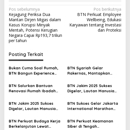
N
Pos sebelumnya
Pos berikutnya
Kejagung Periksa Dua
BTN Perkuat Employee
a
Mantan Dirjen Migas dalam
Wellbeing, Edukasi
v
Kasus Korupsi Minyak
Karyawan tentang Investasi
Mentah, Potensi Kerugian
dan Proteksi
i
Negara Capai Rp193,7 triliun
per tahun
g
a
Posting Terkait
s
i
Bukan Cuma Soal Rumah,
BTN Syariah Gelar
p
BTN Bangun Experience
Rakernas, Mantapkan
Lewat Fashion & Lifestyle
Langkah Menuju Spin Off
o
Jadi Bank Umum Syariah
BTN Salurkan Bantuan
BTN Jakim 2025 Sukses
s
Renovasi Rumah Ibadah
Digelar, Lautan Manusia
Lewat Program TJSL
Penuhi Jalan Sudirman
Thamrin
BTN Jakim 2025 Sukses
BTN Sukses Gelar Jakarta
Digelar, Lautan Manusia
International Marathon
Penuhi Jalan Sudirman
2025
Thamrin
BTN Perkuat Budaya Kerja
BTN Perkuat Keamanan
Berkelanjutan Lewat
Siber di Tengah