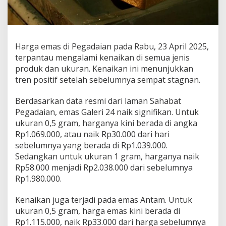
A
p
r
i
l
Harga emas di Pegadaian pada Rabu, 23 April 2025,
2
terpantau mengalami kenaikan di semua jenis
0
produk dan ukuran. Kenaikan ini menunjukkan
2
5
tren positif setelah sebelumnya sempat stagnan.
S
e
Berdasarkan data resmi dari laman Sahabat
m
Pegadaian, emas Galeri 24 naik signifikan. Untuk
u
ukuran 0,5 gram, harganya kini berada di angka
a
J
Rp1.069.000, atau naik Rp30.000 dari hari
e
sebelumnya yang berada di Rp1.039.000.
n
Sedangkan untuk ukuran 1 gram, harganya naik
i
Rp58.000 menjadi Rp2.038.000 dari sebelumnya
s
Rp1.980.000.
P
r
o
Kenaikan juga terjadi pada emas Antam. Untuk
d
ukuran 0,5 gram, harga emas kini berada di
u
Rp1.115.000, naik Rp33.000 dari harga sebelumnya
k