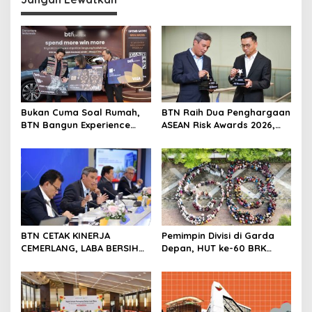
a
s
i
p
o
s
Bukan Cuma Soal Rumah,
BTN Raih Dua Penghargaan
BTN Bangun Experience
ASEAN Risk Awards 2026,
Lewat Fashion & Lifestyle
Bukti Transformasi
Manajemen Risiko
Berstandar Internasional
Perkuat Pertumbuhan
Berkelanjutan
BTN CETAK KINERJA
Pemimpin Divisi di Garda
CEMERLANG, LABA BERSIH
Depan, HUT ke-60 BRK
SEMESTER I/2026 MELESAT
Syariah Berlangsung
40,8% DAN NPL TURUN JADI
Khidmat, Penuh Haru dan
2,99%
Kebanggaan