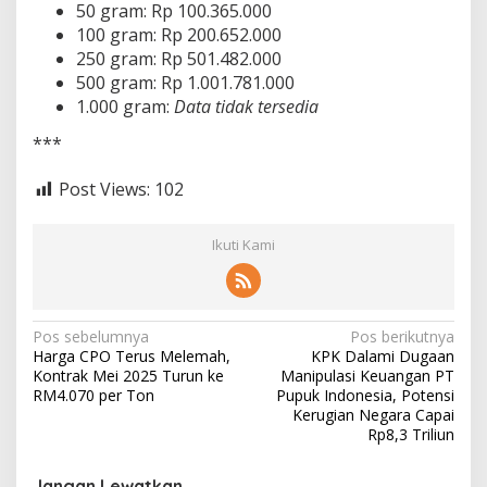
50 gram: Rp 100.365.000
100 gram: Rp 200.652.000
250 gram: Rp 501.482.000
500 gram: Rp 1.001.781.000
1.000 gram:
Data tidak tersedia
***
Post Views:
102
Ikuti Kami
N
Pos sebelumnya
Pos berikutnya
Harga CPO Terus Melemah,
KPK Dalami Dugaan
a
Kontrak Mei 2025 Turun ke
Manipulasi Keuangan PT
v
RM4.070 per Ton
Pupuk Indonesia, Potensi
Kerugian Negara Capai
i
Rp8,3 Triliun
g
Jangan Lewatkan