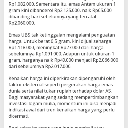
Rp1.082.000. Sementara itu, emas Antam ukuran 1
K
o
gram kini dibanderol Rp2.125.000, naik Rp65.000
m
dibanding hari sebelumnya yang tercatat
p
Rp2.060.000.
a
k
Emas UBS tak ketinggalan mengalami penguatan
N
a
harga. Untuk berat 0,5 gram, kini dijual seharga
i
Rp1.118.000, meningkat Rp27.000 dari harga
k
sebelumnya Rp1.091.000. Adapun untuk ukuran 1
gram, harganya naik Rp49.000 menjadi Rp2.066.000
dari sebelumnya Rp2.017.000.
Kenaikan harga ini diperkirakan dipengaruhi oleh
faktor eksternal seperti pergerakan harga emas
dunia serta nilai tukar rupiah terhadap dolar AS.
Bagi masyarakat yang sedang mempertimbangkan
investasi logam mulia, momentum ini bisa menjadi
indikasi awal dari tren kenaikan harga yang perlu
dicermati.