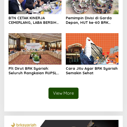
BTN CETAK KINERJA
Pemimpin Divisi di Garda
CEMERLANG, LABA BERSIH
Depan, HUT ke-60 BRK
SEMESTER I/2026 MELESAT
Syariah Berlangsung
40,8% DAN NPL TURUN JADI
Khidmat, Penuh Haru dan
2,99%
Kebanggaan
Plt Dirut BRK Syariah:
Cara Jitu Agar BRK Syariah
Seluruh Rangkaian RUPSLB
Semakin Sehat
Berjalan Tertib
View More