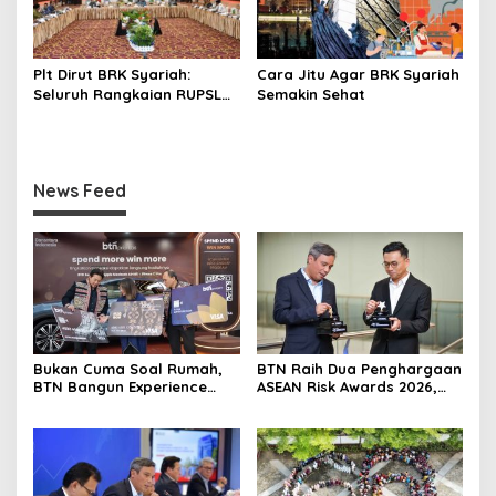
Plt Dirut BRK Syariah:
Cara Jitu Agar BRK Syariah
Seluruh Rangkaian RUPSLB
Semakin Sehat
Berjalan Tertib
News Feed
Bukan Cuma Soal Rumah,
BTN Raih Dua Penghargaan
BTN Bangun Experience
ASEAN Risk Awards 2026,
Lewat Fashion & Lifestyle
Bukti Transformasi
Manajemen Risiko
Berstandar Internasional
Perkuat Pertumbuhan
Berkelanjutan