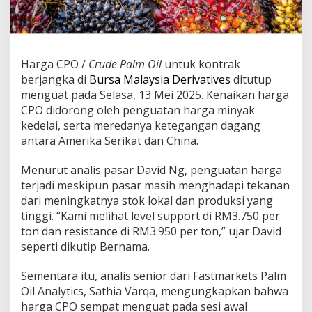
m
a
k
P
e
Harga CPO /
Crude Palm Oil
untuk kontrak
n
berjangka di
Bursa Malaysia Derivatives
ditutup
j
menguat pada Selasa, 13 Mei 2025. Kenaikan harga
e
l
CPO didorong oleh penguatan harga minyak
a
kedelai, serta meredanya ketegangan dagang
s
antara Amerika Serikat dan China.
a
n
Menurut analis pasar David Ng, penguatan harga
n
y
terjadi meskipun pasar masih menghadapi tekanan
a
dari meningkatnya stok lokal dan produksi yang
B
tinggi. “Kami melihat level support di RM3.750 per
e
ton dan resistance di RM3.950 per ton,” ujar David
r
seperti dikutip Bernama.
i
k
u
Sementara itu, analis senior dari Fastmarkets Palm
t
Oil Analytics, Sathia Varqa, mengungkapkan bahwa
I
harga CPO sempat menguat pada sesi awal
n