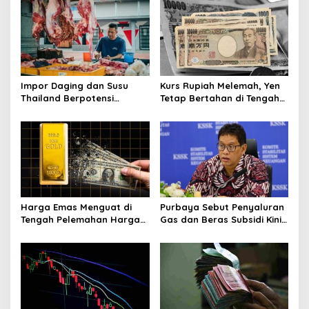
i
p
o
s
Impor Daging dan Susu
Kurs Rupiah Melemah, Yen
Thailand Berpotensi
Tetap Bertahan di Tengah
Ganggu Neraca
Gejolak Pasar
Perdagangan RI
Harga Emas Menguat di
Purbaya Sebut Penyaluran
Tengah Pelemahan Harga
Gas dan Beras Subsidi Kini
Minyak Dunia
Lewat Kopdes Merah Putih