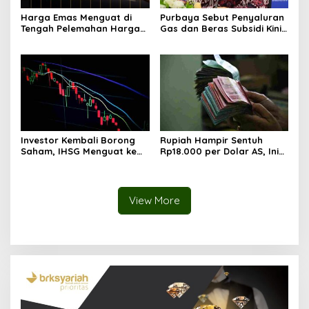
Harga Emas Menguat di
Purbaya Sebut Penyaluran
Tengah Pelemahan Harga
Gas dan Beras Subsidi Kini
Minyak Dunia
Lewat Kopdes Merah Putih
Investor Kembali Borong
Rupiah Hampir Sentuh
Saham, IHSG Menguat ke
Rp18.000 per Dolar AS, Ini
Level 5.912 Sore Ini
Respons Resmi Bank
Indonesia
View More