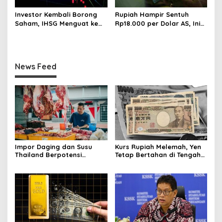
Investor Kembali Borong
Rupiah Hampir Sentuh
Saham, IHSG Menguat ke
Rp18.000 per Dolar AS, Ini
Level 5.912 Sore Ini
Respons Resmi Bank
Indonesia
News Feed
Impor Daging dan Susu
Kurs Rupiah Melemah, Yen
Thailand Berpotensi
Tetap Bertahan di Tengah
Ganggu Neraca
Gejolak Pasar
Perdagangan RI