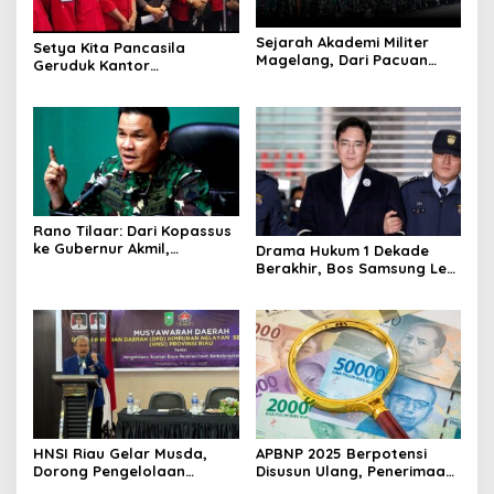
Sejarah Akademi Militer
Setya Kita Pancasila
Magelang, Dari Pacuan
Geruduk Kantor
Kuda Jadi Sekolah Perwira
PetroChina, Tuntut
Pelunasan Pesangon
Pekerja Migas Sorong
Rano Tilaar: Dari Kopassus
ke Gubernur Akmil,
Drama Hukum 1 Dekade
Menempa Generasi
Berakhir, Bos Samsung Lee
Pemimpin dengan Nurani
Jae-yong Bebas dari
Tuduhan Penipuan
HNSI Riau Gelar Musda,
APBNP 2025 Berpotensi
Dorong Pengelolaan
Disusun Ulang, Penerimaan
Sumber Daya Laut Secara
Pajak Turun Tajam