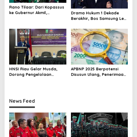
Rano Tilaar: Dari Kopassus
ke Gubernur Akmil,
Drama Hukum 1 Dekade
Menempa Generasi
Berakhir, Bos Samsung Lee
Pemimpin dengan Nurani
Jae-yong Bebas dari
Tuduhan Penipuan
HNSI Riau Gelar Musda,
APBNP 2025 Berpotensi
Dorong Pengelolaan
Disusun Ulang, Penerimaan
Sumber Daya Laut Secara
Pajak Turun Tajam
Berkelanjutan
News Feed