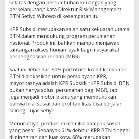
selaras dengan pertumbuhan keuangan yang
g
berkelanjutan,” kata Direktur Risk Management
a
BTN Setiyo Wibowo di kesempatan itu.
n
B
e
KPR Subsidi merupakan salah satu kekuatan utama
r
BTN dalam mendukung program perumahan
k
nasional. Produk ini, bahkan mampu menjawab
e
tantangan akses hunian layak bagi masyarakat
l
a
berpenghasilan rendah (MBR).
n
j
Saat ini, lebih dari 90% portofolio kredit konsumer
u
BTN dialokasikan untuk pembiayaan KPR,
t
mayoritasnya adalah KPR Subsidi. “KPR Subsidi BTN
a
n
bukan hanya solusi perumahan bagi MBR, tapi
D
juga menjadi motor bisnis yang membuktikan
u
bahwa nilai sosial dan profitabilitas bisa berjalan
n
seiring,” ujar Setiyo.
i
a
Menurutnya, produk ini memiliki dampak sosial
yang besar. Sebanyak 61% debitur KPR BTN tinggal
di pinggiran dan luar kota, 68% merupakan