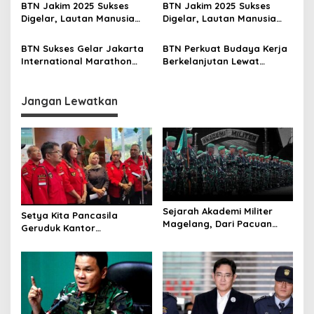
s
Jadi Bank Umum Syariah
BTN Jakim 2025 Sukses
BTN Jakim 2025 Sukses
Digelar, Lautan Manusia
Digelar, Lautan Manusia
Penuhi Jalan Sudirman
Penuhi Jalan Sudirman
Thamrin
Thamrin
BTN Sukses Gelar Jakarta
BTN Perkuat Budaya Kerja
International Marathon
Berkelanjutan Lewat
2025
Culture Day 2025
Jangan Lewatkan
Sejarah Akademi Militer
Setya Kita Pancasila
Magelang, Dari Pacuan
Geruduk Kantor
Kuda Jadi Sekolah Perwira
PetroChina, Tuntut
Pelunasan Pesangon
Pekerja Migas Sorong