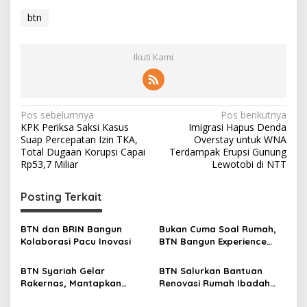
btn
Ikuti Kami
N
Pos sebelumnya
Pos berikutnya
KPK Periksa Saksi Kasus
Imigrasi Hapus Denda
a
Suap Percepatan Izin TKA,
Overstay untuk WNA
v
Total Dugaan Korupsi Capai
Terdampak Erupsi Gunung
Rp53,7 Miliar
Lewotobi di NTT
i
g
Posting Terkait
a
s
BTN dan BRIN Bangun
Bukan Cuma Soal Rumah,
Kolaborasi Pacu Inovasi
BTN Bangun Experience
i
Lewat Fashion & Lifestyle
p
BTN Syariah Gelar
BTN Salurkan Bantuan
Rakernas, Mantapkan
Renovasi Rumah Ibadah
o
Langkah Menuju Spin Off
Lewat Program TJSL