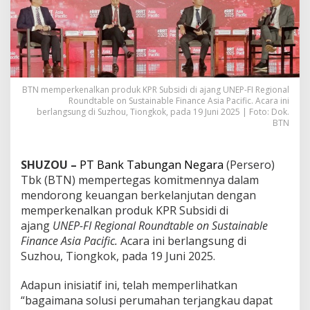
i
I
n
d
o
n
e
BTN memperkenalkan produk KPR Subsidi di ajang UNEP-FI Regional
s
Roundtable on Sustainable Finance Asia Pacific. Acara ini
i
berlangsung di Suzhou, Tiongkok, pada 19 Juni 2025 | Foto: Dok.
a
BTN
d
a
l
SHUZOU –
PT Bank Tabungan Negara
(Persero)
a
Tbk (BTN) mempertegas komitmennya dalam
m
mendorong keuangan berkelanjutan dengan
F
o
memperkenalkan produk KPR Subsidi di
r
ajang
UNEP-FI Regional Roundtable on Sustainable
u
Finance Asia Pacific.
Acara ini berlangsung di
m
Suzhou, Tiongkok, pada 19 Juni 2025.
K
e
u
Adapun inisiatif ini, telah memperlihatkan
a
“bagaimana solusi perumahan terjangkau dapat
n