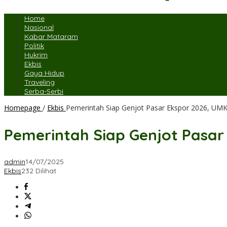
Home
Nasional
Kabar Mataram
Politik
Hukrim
Ekbis
Gaya Hidup
Traveling
Serba-Serbi
Homepage
/
Ekbis
Pemerintah Siap Genjot Pasar Ekspor 2026, UM
Pemerintah Siap Genjot Pasa
admin
14/07/2025
Ekbis
232 Dilihat