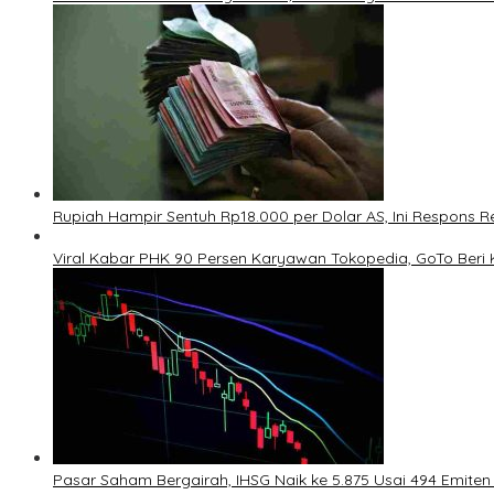
Rupiah Hampir Sentuh Rp18.000 per Dolar AS, Ini Respons R
Viral Kabar PHK 90 Persen Karyawan Tokopedia, GoTo Beri Kl
Pasar Saham Bergairah, IHSG Naik ke 5.875 Usai 494 Emiten