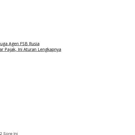
uga Agen FSB Rusia
ar Pajak, Ini Aturan Lengkapnya
 Sore Ini