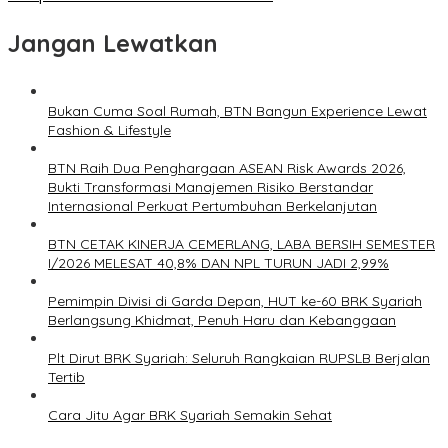
Jangan Lewatkan
Bukan Cuma Soal Rumah, BTN Bangun Experience Lewat
Fashion & Lifestyle
BTN Raih Dua Penghargaan ASEAN Risk Awards 2026,
Bukti Transformasi Manajemen Risiko Berstandar
Internasional Perkuat Pertumbuhan Berkelanjutan
BTN CETAK KINERJA CEMERLANG, LABA BERSIH SEMESTER
I/2026 MELESAT 40,8% DAN NPL TURUN JADI 2,99%
Pemimpin Divisi di Garda Depan, HUT ke-60 BRK Syariah
Berlangsung Khidmat, Penuh Haru dan Kebanggaan
Plt Dirut BRK Syariah: Seluruh Rangkaian RUPSLB Berjalan
Tertib
Cara Jitu Agar BRK Syariah Semakin Sehat