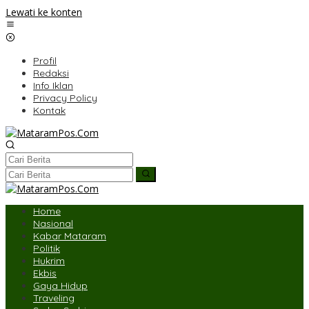
Lewati ke konten
Profil
Redaksi
Info Iklan
Privacy Policy
Kontak
Home
Nasional
Kabar Mataram
Politik
Hukrim
Ekbis
Gaya Hidup
Traveling