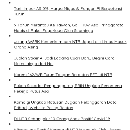
Tarif Impor AS 0%, Harga Migas & Pangan RI Berpotensi
Turun
9 Tahun Merantau Ke Taiwan, Gaji TKW Asal Pringgarata
Habis di Pakai Foya-foya Oleh Suaminya
Jelang WSBK Kemenkumham NTB Jaga Lalu Lintas Masuk
Orang Asing
Jualan Stiker AI Jadi Ladang Cuan Baru, Begini Cara
Memulainya dari Nol
Korem 162/WB Turun Tangan Berantas PETI di NTB
Bukan Sekadar Pengangguran, BRIN Ungkap Fenomena
Pekerja Putus Asa
Komdigi Ungkap Ratusan Dugaan Pelanggaran Data
Pribadi, Website Paling Rentan
Di NTB Sebanyak 410 Orang Anak Positif Covid-19
Wisatawan Positif Korona di NTB Melonjak, Efek Liburan