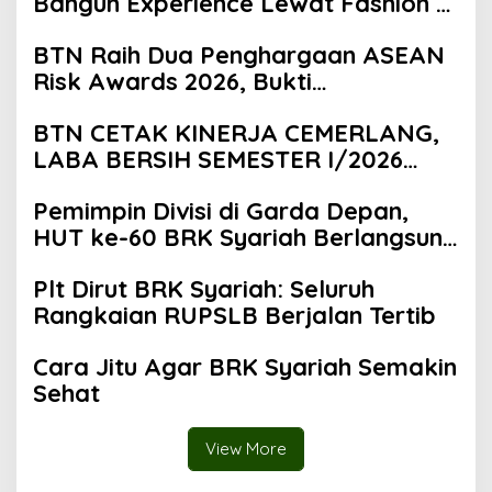
Bangun Experience Lewat Fashion &
Lifestyle
BTN Raih Dua Penghargaan ASEAN
Risk Awards 2026, Bukti
Transformasi Manajemen Risiko
BTN CETAK KINERJA CEMERLANG,
Berstandar Internasional Perkuat
LABA BERSIH SEMESTER I/2026
Pertumbuhan Berkelanjutan
MELESAT 40,8% DAN NPL TURUN
Pemimpin Divisi di Garda Depan,
JADI 2,99%
HUT ke-60 BRK Syariah Berlangsung
Khidmat, Penuh Haru dan
Plt Dirut BRK Syariah: Seluruh
Kebanggaan
Rangkaian RUPSLB Berjalan Tertib
Cara Jitu Agar BRK Syariah Semakin
Sehat
View More