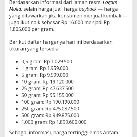
Berdasarkan informasi dari laman resmi
Logam
i
Mulia
, selain harga jual, harga
buyback
— harga
“
M
yang ditawarkan jika konsumen menjual kembali —
e
juga ikut naik sebesar Rp 16.000 menjadi Rp
l
1.805.000 per gram.
o
m
Berikut daftar harganya hari ini berdasarkan
p
a
ukuran yang tersedia:
t
”
0,5 gram: Rp 1.029.500
H
1 gram: Rp 1.959.000
a
5 gram: Rp 9.599.000
m
p
10 gram: Rp 19.120.000
i
25 gram: Rp 47.637.500
r
50 gram: Rp 95.155.000
S
100 gram: Rp 190.190.000
e
250 gram: Rp 475.087.500
n
t
500 gram: Rp 949.875.000
u
1.000 gram: Rp 1.899.600.000
h
R
Sebagai informasi, harga tertinggi emas Antam
p