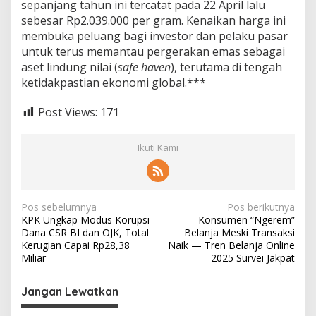
sepanjang tahun ini tercatat pada 22 April lalu
2
sebesar Rp2.039.000 per gram. Kenaikan harga ini
J
membuka peluang bagi investor dan pelaku pasar
u
t
untuk terus memantau pergerakan emas sebagai
a
aset lindung nilai (
safe haven
), terutama di tengah
p
ketidakpastian ekonomi global.***
e
r
Post Views:
171
G
r
a
Ikuti Kami
m
N
Pos sebelumnya
Pos berikutnya
KPK Ungkap Modus Korupsi
Konsumen “Ngerem”
a
Dana CSR BI dan OJK, Total
Belanja Meski Transaksi
v
Kerugian Capai Rp28,38
Naik — Tren Belanja Online
Miliar
2025 Survei Jakpat
i
g
Jangan Lewatkan
a