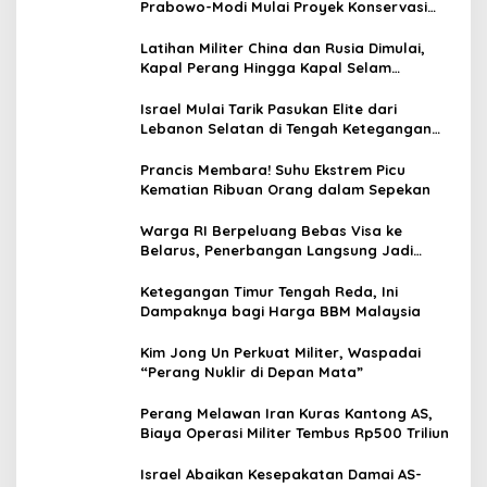
Prabowo-Modi Mulai Proyek Konservasi
Prambanan
Latihan Militer China dan Rusia Dimulai,
Kapal Perang Hingga Kapal Selam
Dikerahkan
Israel Mulai Tarik Pasukan Elite dari
Lebanon Selatan di Tengah Ketegangan
dengan Hizbullah
Prancis Membara! Suhu Ekstrem Picu
Kematian Ribuan Orang dalam Sepekan
Warga RI Berpeluang Bebas Visa ke
Belarus, Penerbangan Langsung Jadi
Target Baru
Ketegangan Timur Tengah Reda, Ini
Dampaknya bagi Harga BBM Malaysia
Kim Jong Un Perkuat Militer, Waspadai
“Perang Nuklir di Depan Mata”
Perang Melawan Iran Kuras Kantong AS,
Biaya Operasi Militer Tembus Rp500 Triliun
Israel Abaikan Kesepakatan Damai AS-