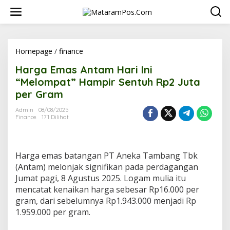
L
e
w
a
t
i
Homepage
/
finance
H
k
a
Harga Emas Antam Hari Ini
e
r
k
g
“Melompat” Hampir Sentuh Rp2 Juta
o
a
per Gram
n
E
t
m
Admin
08/08/2025
e
a
Finance
171 Dilihat
n
s
A
n
t
Harga emas batangan PT Aneka Tambang Tbk
a
(Antam) melonjak signifikan pada perdagangan
m
Jumat pagi, 8 Agustus 2025. Logam mulia itu
H
mencatat kenaikan harga sebesar Rp16.000 per
a
r
gram, dari sebelumnya Rp1.943.000 menjadi Rp
i
1.959.000 per gram.
I
n