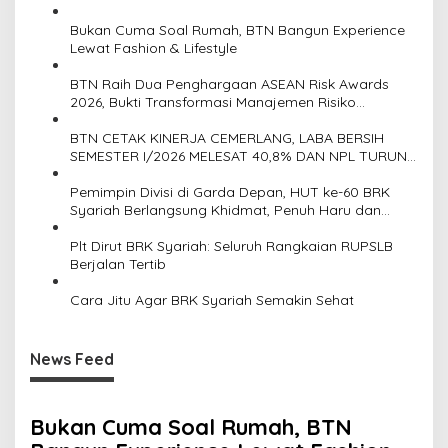
s
Bukan Cuma Soal Rumah, BTN Bangun Experience
i
Lewat Fashion & Lifestyle
p
BTN Raih Dua Penghargaan ASEAN Risk Awards
o
2026, Bukti Transformasi Manajemen Risiko
Berstandar Internasional Perkuat Pertumbuhan
s
Berkelanjutan
BTN CETAK KINERJA CEMERLANG, LABA BERSIH
SEMESTER I/2026 MELESAT 40,8% DAN NPL TURUN
JADI 2,99%
Pemimpin Divisi di Garda Depan, HUT ke-60 BRK
Syariah Berlangsung Khidmat, Penuh Haru dan
Kebanggaan
Plt Dirut BRK Syariah: Seluruh Rangkaian RUPSLB
Berjalan Tertib
Cara Jitu Agar BRK Syariah Semakin Sehat
News Feed
Bukan Cuma Soal Rumah, BTN