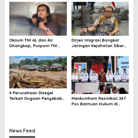
MBG
Oknum TNI AL dan AU
Dirjen Imigrasi Bongkar
Ditangkap, Puspom TNI
Jaringan Kejahatan Siber
Ungkap Identitas
Internasional, Puluhan WNA
Penyerang Aktivis Kontras
Tiongkok Diamankan
dengan Air Keras
4 Perusahaan Disegel
Terkait Dugaan Penyebab
Menkumham Resmikan 267
Banjir Sumatera, KLH
Pos Bantuan Hukum di
Periksa 8 Perusahaan di
Jakarta
DAS Batang Toru
News Feed