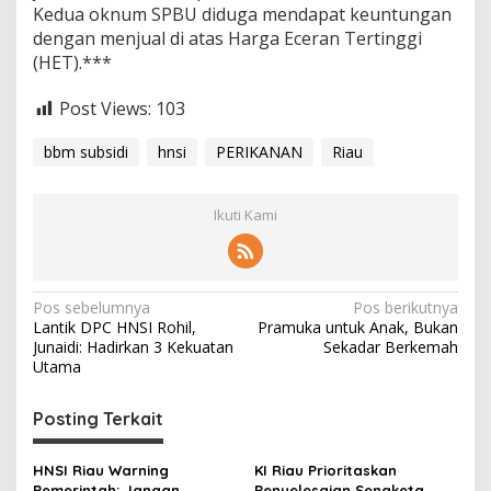
Kedua oknum SPBU diduga mendapat keuntungan
dengan menjual di atas Harga Eceran Tertinggi
(HET).***
Post Views:
103
bbm subsidi
hnsi
PERIKANAN
Riau
Ikuti Kami
N
Pos sebelumnya
Pos berikutnya
Lantik DPC HNSI Rohil,
Pramuka untuk Anak, Bukan
a
Junaidi: Hadirkan 3 Kekuatan
Sekadar Berkemah
v
Utama
i
Posting Terkait
g
a
HNSI Riau Warning
KI Riau Prioritaskan
Pemerintah: Jangan
Penyelesaian Sengketa