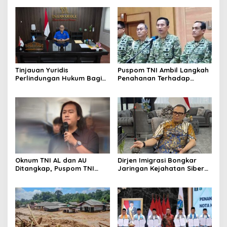
Tinjauan Yuridis
​Puspom TNI Ambil Langkah
Perlindungan Hukum Bagi
Penahanan Terhadap
Tenaga SPPG di Program
Tersangka Kasus AY
MBG
Oknum TNI AL dan AU
Dirjen Imigrasi Bongkar
Ditangkap, Puspom TNI
Jaringan Kejahatan Siber
Ungkap Identitas
Internasional, Puluhan WNA
Penyerang Aktivis Kontras
Tiongkok Diamankan
dengan Air Keras