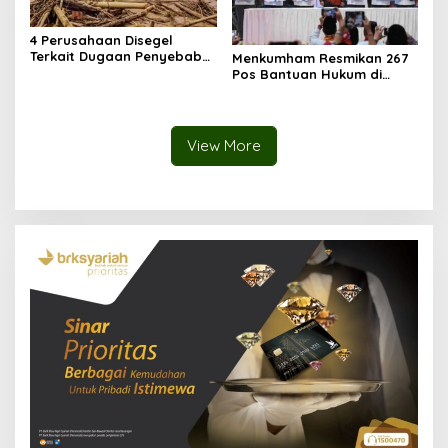
4 Perusahaan Disegel
Terkait Dugaan Penyebab
Menkumham Resmikan 267
Banjir Sumatera, KLH
Pos Bantuan Hukum di
Periksa 8 Perusahaan di
Jakarta
DAS Batang Toru
View More