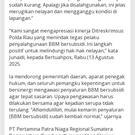
I
sudah kurang. Apalagi jika disalahgunakan, ini jelas
R
merugikan nelayan dan mengganggu kondisi di
i
lapangan.”
a
u
“Kami sangat mengapresiasi kinerja Ditreskrimsus
s
o
Polda Riau yang menindak tegas pelaku
a
penyalahgunaan BBM bersubsidi. Ini langkah
l
positif untuk melindungi hak-hak nelayan,” kata
P
Junaidi, kepada Bertuahpos, Rabu (13 Agustus
e
2025.
n
y
e
Ia mendorong pemerintah daerah, aparat penegak
l
hukum, dan seluruh pemangku kepentingan untuk
e
bersinergi mengawasi penyaluran BBM bersubsidi
w
agar tepat sasaran. Upaya pengawasan harus
e
n
dilakukan bersama agar kejadian serupa tidak
g
terulang. “
Alhamdulillah
, mulai kemarin penyaluran
a
(BBM bersubsidi) sudah kembali normal,” ujarnya.
n
B
PT Pertamina Patra Niaga Regional Sumatera
B
M