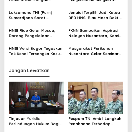
s
Korbankan Ribuan Nelayan
Informasi 2025 Jelang Akhir
i
Demi Legalisasi Tambang
Masa Jabatan
Laksamana TNI (Purn)
Junaidi Terpilih Jadi Ketua
p
Emas di DAS Kuantan!
Sumardjono Soroti
DPD HNSI Riau Masa Bakti
Ketimpangan Kebijakan
2025–2030
o
Laut dan Nasib Nelayan
HNSI Riau Gelar Musda,
FKNN Sampaikan Aspirasi
s
Dorong Pengelolaan
Nelayan Nusantara, Komisi
Sumber Daya Laut Secara
IV DPR RI Dukung Evaluasi
Berkelanjutan
PP Nomor 11/2023
HNSI Versi Bogor Tegaskan
Masyarakat Perikanan
Tak Kenal Tersangka Kasus
Nusantara Gelar Seminar
Permintaan Proyek Rp5
Hilirisasi Sektor Kelautan
Triliun
dan Perikanan, Dorong
Kolaborasi dan Inovasi
Jangan Lewatkan
Tinjauan Yuridis
​Puspom TNI Ambil Langkah
Perlindungan Hukum Bagi
Penahanan Terhadap
Tenaga SPPG di Program
Tersangka Kasus AY