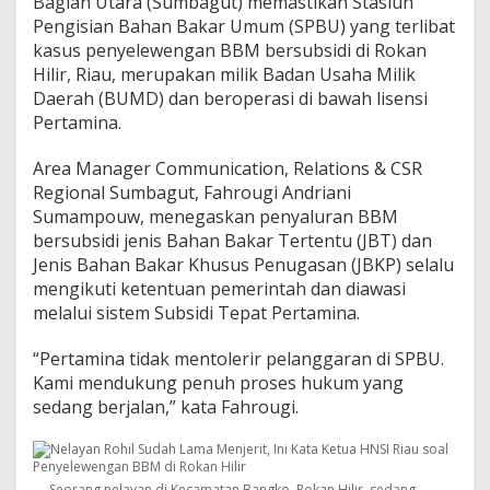
Bagian Utara (Sumbagut) memastikan Stasiun
d
Pengisian Bahan Bakar Umum (SPBU) yang terlibat
i
kasus penyelewengan BBM bersubsidi di Rokan
R
Hilir, Riau, merupakan milik Badan Usaha Milik
o
k
Daerah (BUMD) dan beroperasi di bawah lisensi
a
Pertamina.
n
H
Area Manager Communication, Relations & CSR
i
Regional Sumbagut, Fahrougi Andriani
l
i
Sumampouw, menegaskan penyaluran BBM
r
bersubsidi jenis Bahan Bakar Tertentu (JBT) dan
Jenis Bahan Bakar Khusus Penugasan (JBKP) selalu
mengikuti ketentuan pemerintah dan diawasi
melalui sistem Subsidi Tepat Pertamina.
“Pertamina tidak mentolerir pelanggaran di SPBU.
Kami mendukung penuh proses hukum yang
sedang berjalan,” kata Fahrougi.
Seorang nelayan di Kecamatan Bangko, Rokan Hilir, sedang