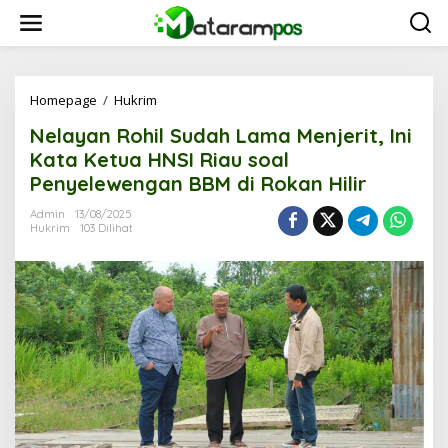
L
e
w
a
t
i
Homepage
/
Hukrim
N
k
e
Nelayan Rohil Sudah Lama Menjerit, Ini
e
l
k
a
Kata Ketua HNSI Riau soal
o
y
Penyelewengan BBM di Rokan Hilir
n
a
t
n
Admin
13/08/2025
e
R
Hukrim
103 Dilihat
n
o
h
i
l
S
u
d
a
h
L
a
m