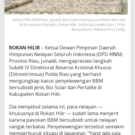
a
M
e
n
Ketua DPD HNSI Riau, Junaidi (kiri) saat meninjau produksi ikan asin
di Kecamatan Bangko, Rokan Hilir, beberapa waktu lalu | Foto:
j
Bertuahpos / Melba Ferry Fadly.
e
r
i
t
ROKAN HILIR
– Ketua Dewan Pimpinan Daerah
,
Himpunan Nelayan Seluruh Indonesia (DPD
HNSI
)
I
Provinsi Riau, Junaidi, mengapresiasi langkah
n
Subdit IV Direktorat Reserse Kriminal Khusus
i
(Ditreskrimsus) Polda Riau yang berhasil
K
a
mengungkap kasus penyelewengan BBM
t
bersubsidi jenis Bio Solar dan Pertalite di
a
Kabupaten Rokan Hilir.
K
e
Dia menyebut selama ini, para nelayan —
t
u
khususnya di Rokan Hilir — sudah lama menjerit
a
karena pasokan BBM bersubsidi untuk nelayan
H
sangat terbatas. Penyelewengan tersebut semakin
N
memperburuk situasi di lapangan. “Yang ada saja
S