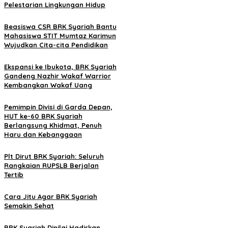
Pelestarian Lingkungan Hidup
Beasiswa CSR BRK Syariah Bantu
Mahasiswa STIT Mumtaz Karimun
Wujudkan Cita-cita Pendidikan
Ekspansi ke Ibukota, BRK Syariah
Gandeng Nazhir Wakaf Warrior
Kembangkan Wakaf Uang
Pemimpin Divisi di Garda Depan,
HUT ke-60 BRK Syariah
Berlangsung Khidmat, Penuh
Haru dan Kebanggaan
Plt Dirut BRK Syariah: Seluruh
Rangkaian RUPSLB Berjalan
Tertib
Cara Jitu Agar BRK Syariah
Semakin Sehat
BRK Syariah Dinilai Hadirkan