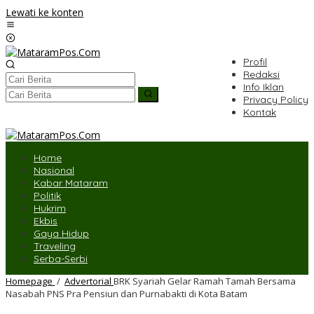
Lewati ke konten
Profil
Redaksi
Info Iklan
Privacy Policy
Kontak
Home
Nasional
Kabar Mataram
Politik
Hukrim
Ekbis
Gaya Hidup
Traveling
Serba-Serbi
Homepage
/
Advertorial
BRK Syariah Gelar Ramah Tamah Bersama
Nasabah PNS Pra Pensiun dan Purnabakti di Kota Batam