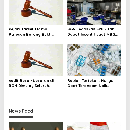
Kejari Jaksel Terima
BGN Tegaskan SPPG Tak
Ratusan Barang Bukti
Dapat Insentif saat MBG
Kasus Dugaan Fitnah Ijazah
Libur: No Service, No Pay
Jokowi
Audit Besar-besaran di
Rupiah Tertekan, Harga
BGN Dimulai, Seluruh
Obat Terancam Naik
Pengadaan Program MBG
hingga 20 Persen,
Diperiksa
Pemerintah Tetapkan Batas
Maksimal
News Feed