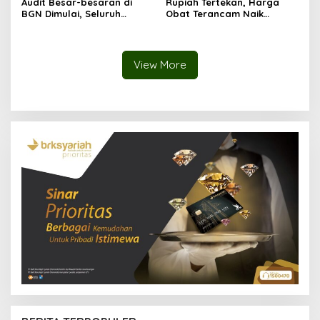
Audit Besar-besaran di
Rupiah Tertekan, Harga
BGN Dimulai, Seluruh
Obat Terancam Naik
Pengadaan Program MBG
hingga 20 Persen,
Diperiksa
Pemerintah Tetapkan Batas
Maksimal
View More