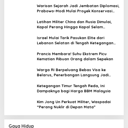
Warisan Sejarah Jadi Jembatan Diplomasi,
Prabowo-Modi Mulai Proyek Konservasi
Prambanan
Latihan Militer China dan Rusia Dimulai,
Kapal Perang Hingga Kapal Selam
Dikerahkan
Israel Mulai Tarik Pasukan Elite dari
Lebanon Selatan di Tengah Ketegangan
dengan Hizbullah
Prancis Membara! Suhu Ekstrem Picu
Kematian Ribuan Orang dalam Sepekan
Warga RI Berpeluang Bebas Visa ke
Belarus, Penerbangan Langsung Jadi
Target Baru
Ketegangan Timur Tengah Reda, Ini
Dampaknya bagi Harga BBM Malaysia
Kim Jong Un Perkuat Militer, Waspadai
“Perang Nuklir di Depan Mata”
Gaya Hidup