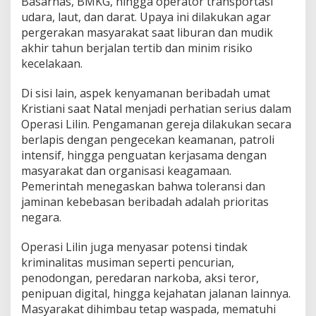
Basarnas, BMKG, hingga operator transportasi
e
udara, laut, dan darat. Upaya ini dilakukan agar
s
pergerakan masyarakat saat liburan dan mudik
i
akhir tahun berjalan tertib dan minim risiko
a
kecelakaan.
Di sisi lain, aspek kenyamanan beribadah umat
Kristiani saat Natal menjadi perhatian serius dalam
Operasi Lilin. Pengamanan gereja dilakukan secara
berlapis dengan pengecekan keamanan, patroli
intensif, hingga penguatan kerjasama dengan
masyarakat dan organisasi keagamaan.
Pemerintah menegaskan bahwa toleransi dan
jaminan kebebasan beribadah adalah prioritas
negara.
Operasi Lilin juga menyasar potensi tindak
kriminalitas musiman seperti pencurian,
penodongan, peredaran narkoba, aksi teror,
penipuan digital, hingga kejahatan jalanan lainnya.
Masyarakat dihimbau tetap waspada, mematuhi