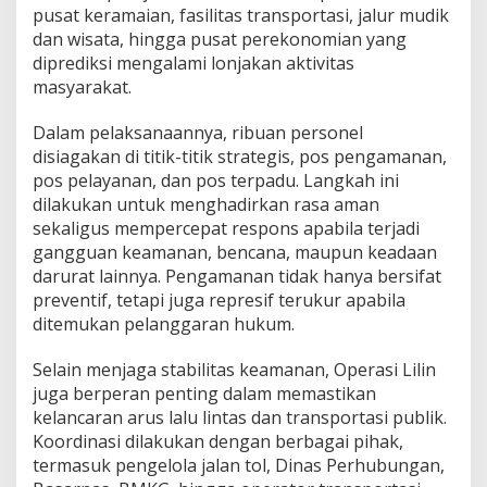
pusat keramaian, fasilitas transportasi, jalur mudik
a
n
dan wisata, hingga pusat perekonomian yang
T
diprediksi mengalami lonjakan aktivitas
a
masyarakat.
h
u
Dalam pelaksanaannya, ribuan personel
n
B
disiagakan di titik-titik strategis, pos pengamanan,
a
pos pelayanan, dan pos terpadu. Langkah ini
r
dilakukan untuk menghadirkan rasa aman
u
sekaligus mempercepat respons apabila terjadi
d
i
gangguan keamanan, bencana, maupun keadaan
S
darurat lainnya. Pengamanan tidak hanya bersifat
e
preventif, tetapi juga represif terukur apabila
l
ditemukan pelanggaran hukum.
u
r
u
Selain menjaga stabilitas keamanan, Operasi Lilin
h
juga berperan penting dalam memastikan
I
kelancaran arus lalu lintas dan transportasi publik.
n
Koordinasi dilakukan dengan berbagai pihak,
d
termasuk pengelola jalan tol, Dinas Perhubungan,
o
n