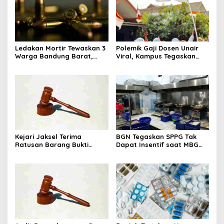
Ledakan Mortir Tewaskan 3
Polemik Gaji Dosen Unair
Warga Bandung Barat,
Viral, Kampus Tegaskan
Diduga Saat Memulung
Penghasilan Tak Hanya Gaji
Amunisi Bekas
Pokok
Kejari Jaksel Terima
BGN Tegaskan SPPG Tak
Ratusan Barang Bukti
Dapat Insentif saat MBG
Kasus Dugaan Fitnah Ijazah
Libur: No Service, No Pay
Jokowi