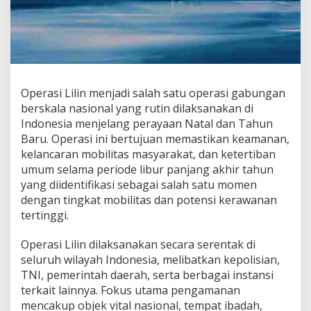
i
N
a
s
i
o
n
Operasi Lilin menjadi salah satu operasi gabungan
a
berskala nasional yang rutin dilaksanakan di
l
P
Indonesia menjelang perayaan Natal dan Tahun
e
Baru. Operasi ini bertujuan memastikan keamanan,
n
kelancaran mobilitas masyarakat, dan ketertiban
g
umum selama periode libur panjang akhir tahun
a
m
yang diidentifikasi sebagai salah satu momen
a
dengan tingkat mobilitas dan potensi kerawanan
n
tertinggi.
a
n
Operasi Lilin dilaksanakan secara serentak di
N
a
seluruh wilayah Indonesia, melibatkan kepolisian,
t
TNI, pemerintah daerah, serta berbagai instansi
a
terkait lainnya. Fokus utama pengamanan
l
mencakup objek vital nasional, tempat ibadah,
d