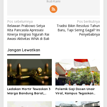
Ikuti Kami
N
Pos sebelumnya
Pos berikutnya
Relawan Prabowo Setya
Tradisi Bikin Resolusi Tahun
a
Kita Pancasila Apresiasi
Baru, Tapi Sering Gagal? Ini
v
Kinerja Imigrasi Ngurah Rai
Penyebabnya
Awasi Aktivitas WNA di Bali
i
g
Jangan Lewatkan
a
s
i
p
o
s
Ledakan Mortir Tewaskan 3
Polemik Gaji Dosen Unair
Warga Bandung Barat,
Viral, Kampus Tegaskan
Diduga Saat Memulung
Penghasilan Tak Hanya Gaji
Amunisi Bekas
Pokok