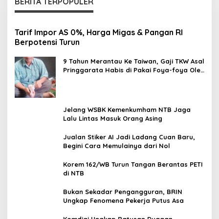
BERITA TERPOPULER
Tarif Impor AS 0%, Harga Migas & Pangan RI
Berpotensi Turun
9 Tahun Merantau Ke Taiwan, Gaji TKW Asal
Pringgarata Habis di Pakai Foya-foya Oleh
Suaminya
Jelang WSBK Kemenkumham NTB Jaga
Lalu Lintas Masuk Orang Asing
Jualan Stiker AI Jadi Ladang Cuan Baru,
Begini Cara Memulainya dari Nol
Korem 162/WB Turun Tangan Berantas PETI
di NTB
Bukan Sekadar Pengangguran, BRIN
Ungkap Fenomena Pekerja Putus Asa
Komdigi Ungkap Ratusan Dugaan