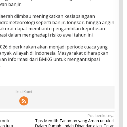
an banjir.
t daerah diimbau meningkatkan kesiapsiagaan
drometeorologi seperti banjir, longsor, hingga angin
g akurat dapat membantu pengambilan keputusan
nasi dalam menghadapi risiko awal tahun ini.
026 diperkirakan akan menjadi periode cuaca yang
nyak wilayah di Indonesia. Masyarakat diharapkan
an informasi dari BMKG untuk mengantisipasi
.
Ikuti Kami
Pos berikutnya
ronik
Tips Memilih Tanaman yang Aman untuk di
an Juta
Dalam Rumah, Indah Dipandang tapi Tetap