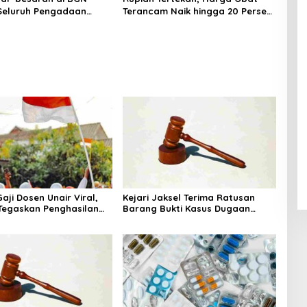
 Seluruh Pengadaan
Terancam Naik hingga 20 Persen,
MBG Diperiksa
Pemerintah Tetapkan Batas
Maksimal
aji Dosen Unair Viral,
Kejari Jaksel Terima Ratusan
egaskan Penghasilan
Barang Bukti Kasus Dugaan
a Gaji Pokok
Fitnah Ijazah Jokowi