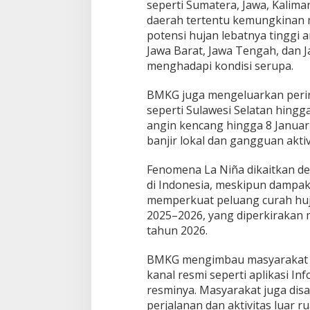
seperti Sumatera, Jawa, Kalim
d
o
daerah tertentu kemungkinan m
n
potensi hujan lebatnya tinggi a
e
Jawa Barat, Jawa Tengah, dan 
s
menghadapi kondisi serupa.
i
a
BMKG juga mengeluarkan pering
seperti Sulawesi Selatan hingg
angin kencang hingga 8 Januari 
banjir lokal dan gangguan akti
Fenomena La Niña dikaitkan d
di Indonesia, meskipun dampak
memperkuat peluang curah huja
2025–2026, yang diperkirakan
tahun 2026.
BMKG mengimbau masyarakat un
kanal resmi seperti aplikasi In
resminya. Masyarakat juga dis
perjalanan dan aktivitas luar r