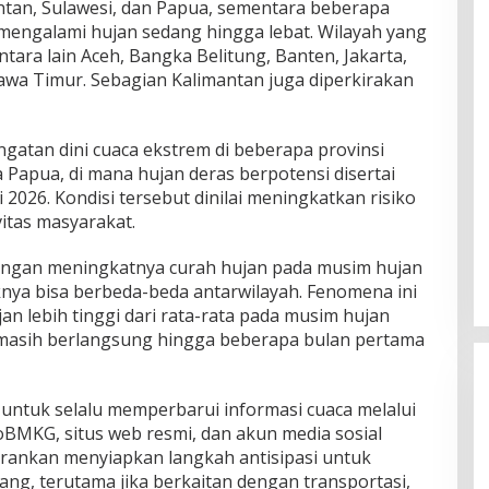
antan, Sulawesi, dan Papua, sementara beberapa
engalami hujan sedang hingga lebat. Wilayah yang
ntara lain Aceh, Bangka Belitung, Banten, Jakarta,
Jawa Timur. Sebagian Kalimantan juga diperkirakan
atan dini cuaca ekstrem di beberapa provinsi
a Papua, di mana hujan deras berpotensi disertai
2026. Kondisi tersebut dinilai meningkatkan risiko
vitas masyarakat.
engan meningkatnya curah hujan pada musim hujan
nya bisa berbeda-beda antarwilayah. Fenomena ini
n lebih tinggi dari rata-rata pada musim hujan
 masih berlangsung hingga beberapa bulan pertama
tuk selalu memperbarui informasi cuaca melalui
foBMKG, situs web resmi, dan akun media sosial
arankan menyiapkan langkah antisipasi untuk
uang, terutama jika berkaitan dengan transportasi,