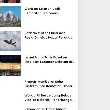
Warisan Sejarah Jadi
Jembatan Diplomasi,
Prabowo-Modi Mulai Proyek
Konservasi Prambanan
Latihan Militer China dan
Rusia Dimulai, Kapal Perang
Hingga Kapal Selam
Dikerahkan
Israel Mulai Tarik Pasukan
Elite dari Lebanon Selatan di
Tengah Ketegangan dengan
Hizbullah
Prancis Membara! Suhu
Ekstrem Picu Kematian Ribuan
Orang dalam Sepekan
Warga RI Berpeluang Bebas
Visa ke Belarus, Penerbangan
Langsung Jadi Target Baru
Ketegangan Timur Tengah