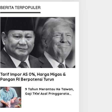
BERITA TERPOPULER
Tarif Impor AS 0%, Harga Migas &
Pangan RI Berpotensi Turun
9 Tahun Merantau Ke Taiwan,
Gaji TKW Asal Pringgarata
Habis di Pakai Foya-foya
Oleh Suaminya