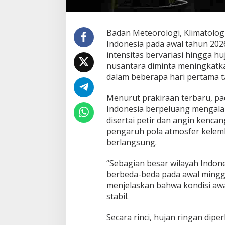
d
o
m
i
Badan Meteorologi, Klimatolog
n
Indonesia pada awal tahun 202
a
intensitas bervariasi hingga hu
s
nusantara diminta meningkatk
i
A
dalam beberapa hari pertama t
w
a
Menurut prakiraan terbaru, pad
l
Indonesia berpeluang mengalam
T
disertai petir dan angin kenca
a
h
pengaruh pola atmosfer kelem
u
berlangsung.
n
2
“Sebagian besar wilayah Indone
0
berbeda-beda pada awal mingg
2
6
menjelaskan bahwa kondisi awa
d
stabil.
i
I
Secara rinci, hujan ringan dip
n