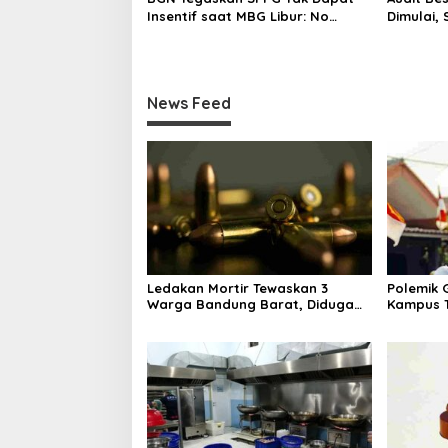
Insentif saat MBG Libur: No
Dimulai,
Service, No Pay
Program 
News Feed
Ledakan Mortir Tewaskan 3
Polemik G
Warga Bandung Barat, Diduga
Kampus T
Saat Memulung Amunisi Bekas
Tak Hany