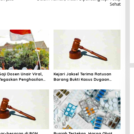
Sehat
aji Dosen Unair Viral,
Kejari Jaksel Terima Ratusan
egaskan Penghasilan
Barang Bukti Kasus Dugaan
a Gaji Pokok
Fitnah Ijazah Jokowi
sar-besaran di BGN
Rupiah Tertekan, Harga Obat