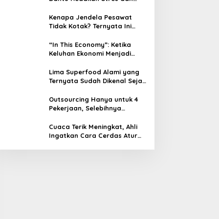
Tenangkan Pikiran
Kenapa Jendela Pesawat
Tidak Kotak? Ternyata Ini
Alasan Teknis di Baliknya
“In This Economy”: Ketika
Keluhan Ekonomi Menjadi
Tren, Bagaimana Islam
Memandangnya?
Lima Superfood Alami yang
Ternyata Sudah Dikenal Sejak
Zaman Nabi, Mudah
Ditemukan dan Kaya Manfaat
Outsourcing Hanya untuk 4
Pekerjaan, Selebihnya
Dilarang
Cuaca Terik Meningkat, Ahli
Ingatkan Cara Cerdas Atur
Minum Kopi agar Tubuh Tidak
Kekurangan Cairan