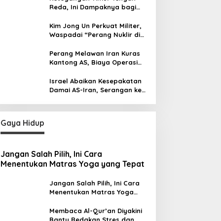
Reda, Ini Dampaknya bagi
Harga BBM Malaysia
Kim Jong Un Perkuat Militer,
Waspadai “Perang Nuklir di
Depan Mata”
Perang Melawan Iran Kuras
Kantong AS, Biaya Operasi
Militer Tembus Rp500 Triliun
Israel Abaikan Kesepakatan
Damai AS-Iran, Serangan ke
Lebanon Tetap Berlanjut
Gaya Hidup
Jangan Salah Pilih, Ini Cara
Menentukan Matras Yoga yang Tepat
Jangan Salah Pilih, Ini Cara
Menentukan Matras Yoga
yang Tepat
Membaca Al-Qur’an Diyakini
Bantu Redakan Stres dan