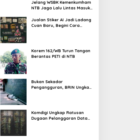
Jelang WSBK Kemenkumham
NTB Jaga Lalu Lintas Masuk
Orang Asing
Jualan Stiker AI Jadi Ladang
Cuan Baru, Begini Cara
Memulainya dari Nol
Korem 162/WB Turun Tangan
Berantas PETI di NTB
Bukan Sekadar
Pengangguran, BRIN Ungkap
Fenomena Pekerja Putus Asa
Komdigi Ungkap Ratusan
Dugaan Pelanggaran Data
Pribadi, Website Paling
Rentan