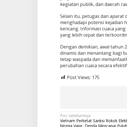
kegiatan publik, dan daerah raw
Selain itu, petugas dan apara
menghadapi potensi kejadian hi
kencang. Informasi cuaca yan
yang lebih cepat dan terkoordi
Dengan demikian, awal tahun 2
dinamis dan menantang bagi ba
tetap waspada dan memanfaatk
perubahan cuaca secara efektif
Post Views:
175
N
Pos sebelumnya
Vietnam Perketat Sanksi Rokok Elekt
a
hingga Vape, Denda Mencapai Puluh