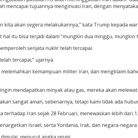
lah mencapai tujuannya menginvasi Iran, dengan menyata
n kita akan segera melakukannya,” kata Trump kepada wart
t hal itu bisa terjadi dalam “mungkin dua minggu, mungkin 
peroleh senjata nuklir telah tercapai.
elah tercapai,” ujarnya.
n melemahkan kemampuan militer Iran, dan mengklaim bahw
in ingin mendapatkan minyak atau gas, mereka akan melewati
 akan sangat aman, sebenarnya, tetapi kami tidak ada hubu
 terhadap Iran sejak 28 Februari, menewaskan lebih dari 1.
argetkan Israel, serta Yordania, Irak, dan negara-negara
 dimulai, menurut angka resmi.