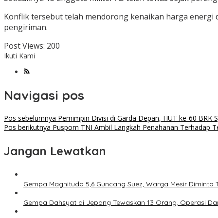
Konflik tersebut telah mendorong kenaikan harga energi 
pengiriman.
Post Views:
200
Ikuti Kami
Navigasi pos
Pos sebelumnya
Pemimpin Divisi di Garda Depan, HUT ke-60 BRK 
Pos berikutnya
​Puspom TNI Ambil Langkah Penahanan Terhadap T
Jangan Lewatkan
Gempa Magnitudo 5,6 Guncang Suez, Warga Mesir Diminta 
Gempa Dahsyat di Jepang Tewaskan 13 Orang, Operasi Dar