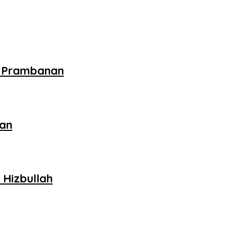
i Prambanan
kan
 Hizbullah