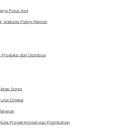
rja Putus Asa
, Website Paling Rentan
Produksi dan Distribusi
Tetap Siaga
urat Digelar
Teheran
Mulai Proyek Konservasi Prambanan