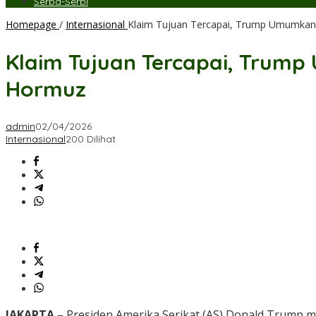
Serba-Serbi
Homepage
/
Internasional
Klaim Tujuan Tercapai, Trump Umumkan 
Klaim Tujuan Tercapai, Trump
Hormuz
admin
02/04/2026
Internasional
200 Dilihat
JAKARTA
– Presiden Amerika Serikat (AS) Donald Trump 