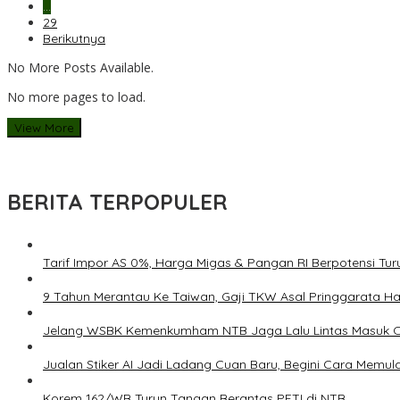
…
29
Berikutnya
No More Posts Available.
No more pages to load.
View More
BERITA TERPOPULER
Tarif Impor AS 0%, Harga Migas & Pangan RI Berpotensi Tur
9 Tahun Merantau Ke Taiwan, Gaji TKW Asal Pringgarata Ha
Jelang WSBK Kemenkumham NTB Jaga Lalu Lintas Masuk O
Jualan Stiker AI Jadi Ladang Cuan Baru, Begini Cara Memula
Korem 162/WB Turun Tangan Berantas PETI di NTB