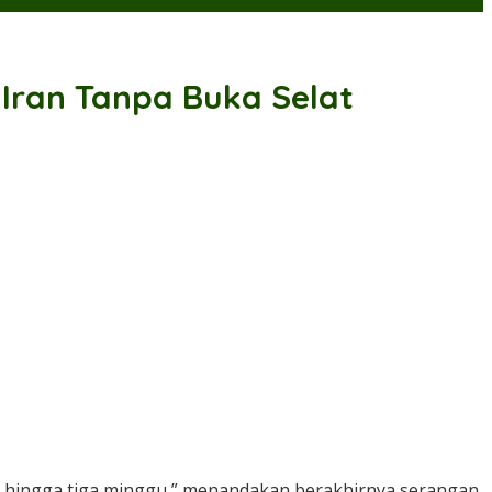
Iran Tanpa Buka Selat
a hingga tiga minggu,” menandakan berakhirnya serangan