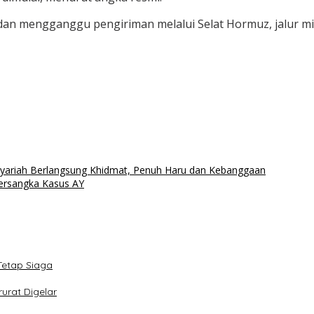
dan mengganggu pengiriman melalui Selat Hormuz, jalur min
Syariah Berlangsung Khidmat, Penuh Haru dan Kebanggaan
ersangka Kasus AY
Tetap Siaga
urat Digelar