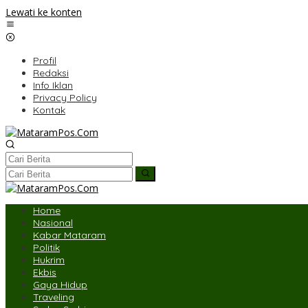
Lewati ke konten
Profil
Redaksi
Info Iklan
Privacy Policy
Kontak
Home
Nasional
Kabar Mataram
Politik
Hukrim
Ekbis
Gaya Hidup
Traveling