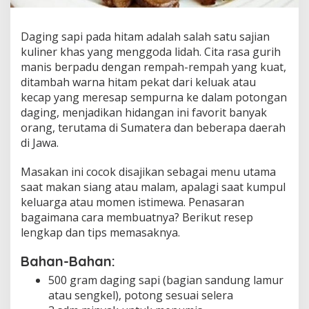
i
t
a
Daging sapi pada hitam adalah salah satu sajian
m
kuliner khas yang menggoda lidah. Cita rasa gurih
:
manis berpadu dengan rempah-rempah yang kuat,
L
ditambah warna hitam pekat dari keluak atau
e
z
kecap yang meresap sempurna ke dalam potongan
a
daging, menjadikan hidangan ini favorit banyak
t
orang, terutama di Sumatera dan beberapa daerah
,
di Jawa.
K
a
y
Masakan ini cocok disajikan sebagai menu utama
a
saat makan siang atau malam, apalagi saat kumpul
R
keluarga atau momen istimewa. Penasaran
e
bagaimana cara membuatnya? Berikut resep
m
lengkap dan tips memasaknya.
p
a
h
Bahan-Bahan:
,
500 gram daging sapi (bagian sandung lamur
d
a
atau sengkel), potong sesuai selera
n