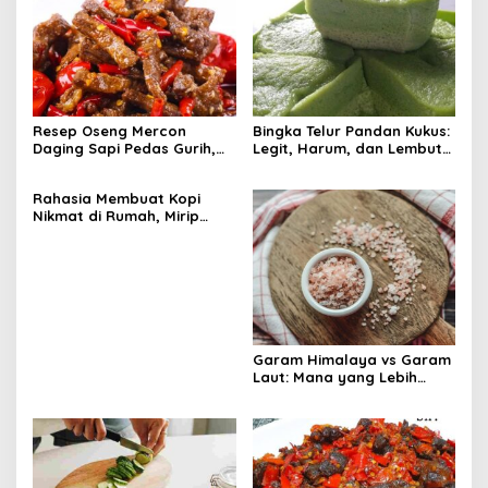
Resep Oseng Mercon
Bingka Telur Pandan Kukus:
Daging Sapi Pedas Gurih,
Legit, Harum, dan Lembut
Dijamin Bikin Ketagihan
Tanpa Oven!
Rahasia Membuat Kopi
Nikmat di Rumah, Mirip
Kafe
Garam Himalaya vs Garam
Laut: Mana yang Lebih
Sehat untuk Tubuh?