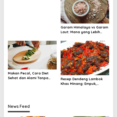
Garam Himalaya vs Garam
Laut: Mana yang Lebih
Sehat untuk Tubuh?
Makan Pecal, Cara Diet
Sehat dan Alami Tanpa
Resep Dendeng Lambok
Harus Menahan Lapar
Khas Minang: Empuk,
Berbumbu, dan Lumer di
Mulut!
News Feed