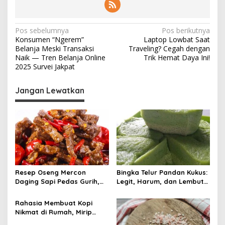
N
Pos sebelumnya
Pos berikutnya
Konsumen “Ngerem”
Laptop Lowbat Saat
a
Belanja Meski Transaksi
Traveling? Cegah dengan
v
Naik — Tren Belanja Online
Trik Hemat Daya Ini!
2025 Survei Jakpat
i
g
Jangan Lewatkan
a
s
i
p
o
s
Resep Oseng Mercon
Bingka Telur Pandan Kukus:
Daging Sapi Pedas Gurih,
Legit, Harum, dan Lembut
Dijamin Bikin Ketagihan
Tanpa Oven!
Rahasia Membuat Kopi
Nikmat di Rumah, Mirip
Kafe