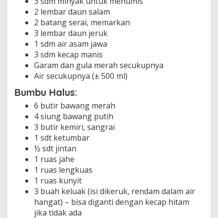
3 sdm minyak untuk menumis
B
2 lembar daun salam
i
2 batang serai, memarkan
k
3 lembar daun jeruk
i
n
1 sdm air asam jawa
N
3 sdm kecap manis
a
Garam dan gula merah secukupnya
g
Air secukupnya (± 500 ml)
i
h
Bumbu Halus:
!
6 butir bawang merah
4 siung bawang putih
3 butir kemiri, sangrai
1 sdt ketumbar
½ sdt jintan
1 ruas jahe
1 ruas lengkuas
1 ruas kunyit
3 buah keluak (isi dikeruk, rendam dalam air
hangat) – bisa diganti dengan kecap hitam
jika tidak ada