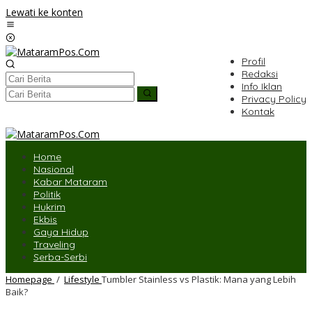
Lewati ke konten
Profil
Redaksi
Info Iklan
Privacy Policy
Kontak
Home
Nasional
Kabar Mataram
Politik
Hukrim
Ekbis
Gaya Hidup
Traveling
Serba-Serbi
Homepage
/
Lifestyle
Tumbler Stainless vs Plastik: Mana yang Lebih
Baik?