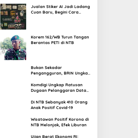
Jualan Stiker AI Jadi Ladang
Cuan Baru, Begini Cara
Memulainya dari Nol
Korem 162/WB Turun Tangan
Berantas PETI di NTB
Bukan Sekadar
Pengangguran, BRIN Ungkap
Fenomena Pekerja Putus Asa
Komdigi Ungkap Ratusan
Dugaan Pelanggaran Data
Pribadi, Website Paling
Rentan
Di NTB Sebanyak 410 Orang
Anak Positif Covid-19
Wisatawan Positif Korona di
NTB Melonjak, Efek Liburan
Ujian Berat Ekonomi RI: