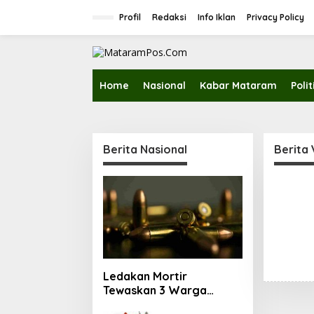
L
e
Profil
Redaksi
Info Iklan
Privacy Policy
w
a
t
i
k
Home
Nasional
Kabar Mataram
Polit
e
k
o
n
t
Berita Nasional
Berita
e
n
Ledakan Mortir
Tewaskan 3 Warga
Bandung Barat, Diduga