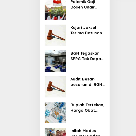
Saat Memulung Amunisi
Polemik Gaji
Dosen Unair
Bekas
Viral, Kampus
Tegaskan
Penghasilan Tak
Kejari Jaksel
Hanya Gaji
Terima Ratusan
Pokok
Barang Bukti
Kasus Dugaan
Fitnah Ijazah
BGN Tegaskan
Jokowi
SPPG Tak Dapat
Insentif saat
MBG Libur: No
Service, No Pay
Audit Besar-
besaran di BGN
Dimulai, Seluruh
Pengadaan
Program MBG
Rupiah Tertekan,
Diperiksa
Harga Obat
Terancam Naik
hingga 20
Persen,
Inilah Modus
Pemerintah