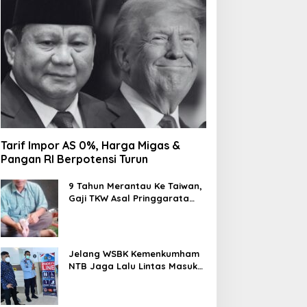
Tarif Impor AS 0%, Harga Migas &
Pangan RI Berpotensi Turun
9 Tahun Merantau Ke Taiwan,
Gaji TKW Asal Pringgarata
Habis di Pakai Foya-foya
Oleh Suaminya
Jelang WSBK Kemenkumham
NTB Jaga Lalu Lintas Masuk
Orang Asing