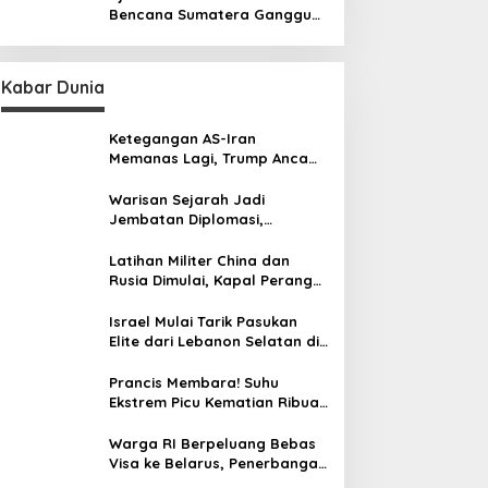
Bencana Sumatera Ganggu
Aktivitas Produksi dan
Distribusi
Kabar Dunia
Ketegangan AS-Iran
Memanas Lagi, Trump Ancam
Gempur Teheran
Warisan Sejarah Jadi
Jembatan Diplomasi,
Prabowo-Modi Mulai Proyek
Konservasi Prambanan
Latihan Militer China dan
Rusia Dimulai, Kapal Perang
Hingga Kapal Selam
Dikerahkan
Israel Mulai Tarik Pasukan
Elite dari Lebanon Selatan di
Tengah Ketegangan dengan
Hizbullah
Prancis Membara! Suhu
Ekstrem Picu Kematian Ribuan
Orang dalam Sepekan
Warga RI Berpeluang Bebas
Visa ke Belarus, Penerbangan
Langsung Jadi Target Baru