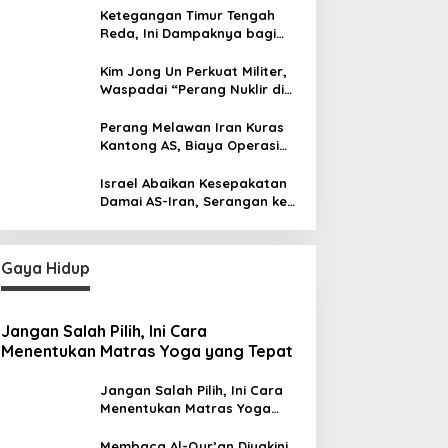
Ketegangan Timur Tengah
Reda, Ini Dampaknya bagi
Harga BBM Malaysia
Kim Jong Un Perkuat Militer,
Waspadai “Perang Nuklir di
Depan Mata”
Perang Melawan Iran Kuras
Kantong AS, Biaya Operasi
Militer Tembus Rp500 Triliun
Israel Abaikan Kesepakatan
Damai AS-Iran, Serangan ke
Lebanon Tetap Berlanjut
Gaya Hidup
Jangan Salah Pilih, Ini Cara
Menentukan Matras Yoga yang Tepat
Jangan Salah Pilih, Ini Cara
Menentukan Matras Yoga
yang Tepat
Membaca Al-Qur’an Diyakini