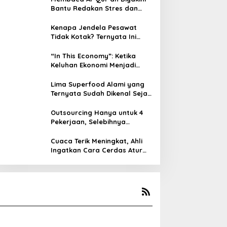
Bantu Redakan Stres dan
Tenangkan Pikiran
Kenapa Jendela Pesawat
Tidak Kotak? Ternyata Ini
Alasan Teknis di Baliknya
“In This Economy”: Ketika
Keluhan Ekonomi Menjadi
Tren, Bagaimana Islam
Memandangnya?
Lima Superfood Alami yang
Ternyata Sudah Dikenal Sejak
Zaman Nabi, Mudah
Ditemukan dan Kaya Manfaat
Outsourcing Hanya untuk 4
Pekerjaan, Selebihnya
Dilarang
Cuaca Terik Meningkat, Ahli
Ingatkan Cara Cerdas Atur
Minum Kopi agar Tubuh Tidak
Kekurangan Cairan