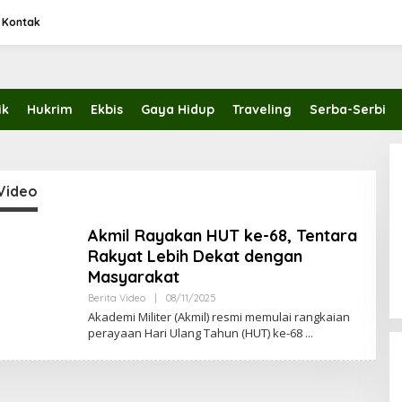
Kontak
ik
Hukrim
Ekbis
Gaya Hidup
Traveling
Serba-Serbi
 Video
Akmil Rayakan HUT ke-68, Tentara
Rakyat Lebih Dekat dengan
Masyarakat
Berita Video
|
08/11/2025
O
L
Akademi Militer (Akmil) resmi memulai rangkaian
E
perayaan Hari Ulang Tahun (HUT) ke-68
H
A
D
M
I
N