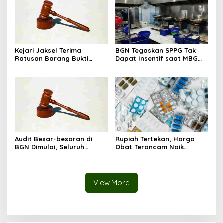
Kejari Jaksel Terima
BGN Tegaskan SPPG Tak
Ratusan Barang Bukti
Dapat Insentif saat MBG
Kasus Dugaan Fitnah Ijazah
Libur: No Service, No Pay
Jokowi
Audit Besar-besaran di
Rupiah Tertekan, Harga
BGN Dimulai, Seluruh
Obat Terancam Naik
Pengadaan Program MBG
hingga 20 Persen,
Diperiksa
Pemerintah Tetapkan Batas
Maksimal
View More