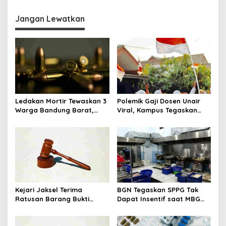
i
Jangan Lewatkan
g
a
s
i
p
o
Ledakan Mortir Tewaskan 3
Polemik Gaji Dosen Unair
s
Warga Bandung Barat,
Viral, Kampus Tegaskan
Diduga Saat Memulung
Penghasilan Tak Hanya Gaji
Amunisi Bekas
Pokok
Kejari Jaksel Terima
BGN Tegaskan SPPG Tak
Ratusan Barang Bukti
Dapat Insentif saat MBG
Kasus Dugaan Fitnah Ijazah
Libur: No Service, No Pay
Jokowi