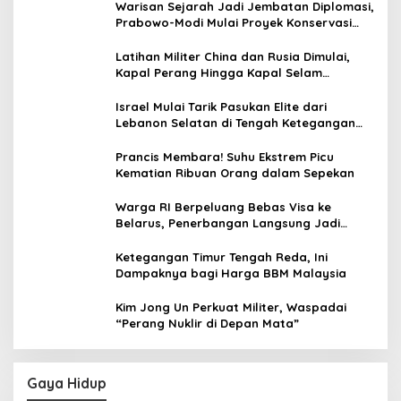
Warisan Sejarah Jadi Jembatan Diplomasi,
Prabowo-Modi Mulai Proyek Konservasi
Prambanan
Latihan Militer China dan Rusia Dimulai,
Kapal Perang Hingga Kapal Selam
Dikerahkan
Israel Mulai Tarik Pasukan Elite dari
Lebanon Selatan di Tengah Ketegangan
dengan Hizbullah
Prancis Membara! Suhu Ekstrem Picu
Kematian Ribuan Orang dalam Sepekan
Warga RI Berpeluang Bebas Visa ke
Belarus, Penerbangan Langsung Jadi
Target Baru
Ketegangan Timur Tengah Reda, Ini
Dampaknya bagi Harga BBM Malaysia
Kim Jong Un Perkuat Militer, Waspadai
“Perang Nuklir di Depan Mata”
Gaya Hidup