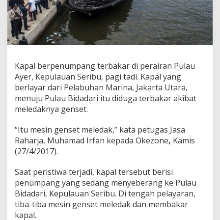
A
y
e
r
K
e
p
Kapal berpenumpang terbakar di perairan Pulau
u
Ayer, Kepulauan Seribu, pagi tadi. Kapal yang
l
a
berlayar dari Pelabuhan Marina, Jakarta Utara,
u
menuju Pulau Bidadari itu diduga terbakar akibat
a
meledaknya genset.
n
S
“Itu mesin genset meledak,” kata petugas Jasa
e
r
Raharja, Muhamad Irfan kepada Okezone
,
Kamis
i
(27/4/2017).
b
u
Saat peristiwa terjadi, kapal tersebut berisi
D
penumpang yang sedang menyeberang ke Pulau
i
d
Bidadari, Kepulauan Seribu. Di tengah pelayaran,
u
tiba-tiba mesin genset meledak dan membakar
g
kapal.
a