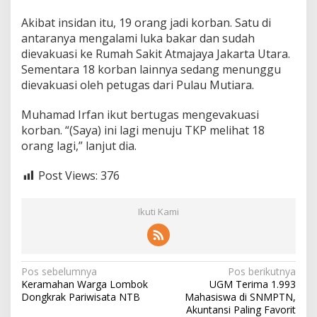
A
Akibat insidan itu, 19 orang jadi korban. Satu di
k
i
antaranya mengalami luka bakar dan sudah
b
dievakuasi ke Rumah Sakit Atmajaya Jakarta Utara.
a
Sementara 18 korban lainnya sedang menunggu
t
dievakuasi oleh petugas dari Pulau Mutiara.
L
e
d
Muhamad Irfan ikut bertugas mengevakuasi
a
korban. “(Saya) ini lagi menuju TKP melihat 18
k
orang lagi,” lanjut dia.
a
n
Post Views:
376
G
e
n
Ikuti Kami
s
e
t
N
Pos sebelumnya
Pos berikutnya
Keramahan Warga Lombok
UGM Terima 1.993
a
Dongkrak Pariwisata NTB
Mahasiswa di SNMPTN,
v
Akuntansi Paling Favorit