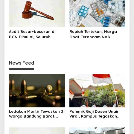
Audit Besar-besaran di
Rupiah Tertekan, Harga
BGN Dimulai, Seluruh
Obat Terancam Naik
Pengadaan Program MBG
hingga 20 Persen,
Diperiksa
Pemerintah Tetapkan Batas
Maksimal
News Feed
Ledakan Mortir Tewaskan 3
Polemik Gaji Dosen Unair
Warga Bandung Barat,
Viral, Kampus Tegaskan
Diduga Saat Memulung
Penghasilan Tak Hanya Gaji
Amunisi Bekas
Pokok