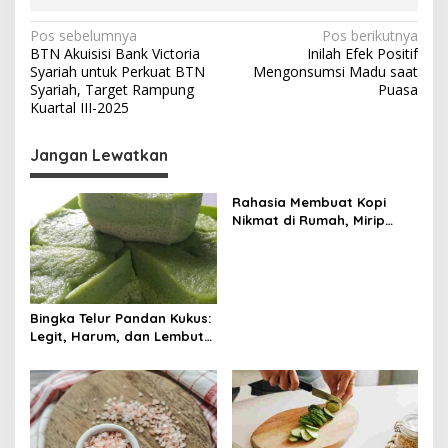
N
Pos sebelumnya
Pos berikutnya
BTN Akuisisi Bank Victoria
Inilah Efek Positif
a
Syariah untuk Perkuat BTN
Mengonsumsi Madu saat
v
Syariah, Target Rampung
Puasa
Kuartal III-2025
i
g
Jangan Lewatkan
a
s
Rahasia Membuat Kopi
Nikmat di Rumah, Mirip
i
Kafe
p
o
s
Bingka Telur Pandan Kukus:
Legit, Harum, dan Lembut
Tanpa Oven!