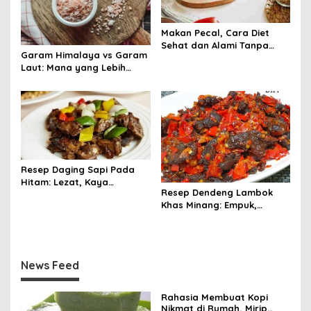
Makan Pecal, Cara Diet
Sehat dan Alami Tanpa
Garam Himalaya vs Garam
Harus Menahan Lapar
Laut: Mana yang Lebih
Sehat untuk Tubuh?
Resep Daging Sapi Pada
Hitam: Lezat, Kaya
Resep Dendeng Lambok
Rempah, dan Bikin Nagih!
Khas Minang: Empuk,
Berbumbu, dan Lumer di
Mulut!
News Feed
Rahasia Membuat Kopi
Nikmat di Rumah, Mirip