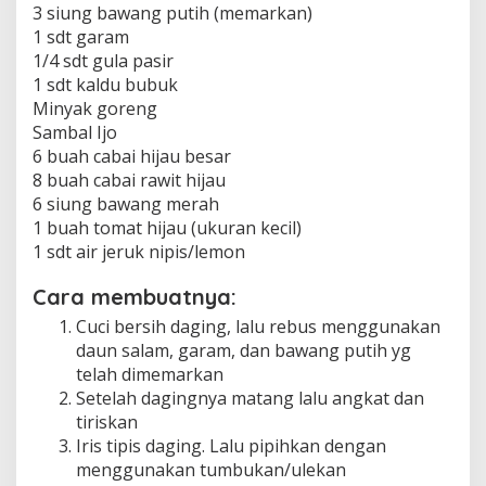
3 siung bawang putih (memarkan)
s
a
1 sdt garam
1/4 sdt gula pasir
1 sdt kaldu bubuk
Minyak goreng
Sambal Ijo
6 buah cabai hijau besar
8 buah cabai rawit hijau
6 siung bawang merah
1 buah tomat hijau (ukuran kecil)
1 sdt air jeruk nipis/lemon
Cara membuatnya:
Cuci bersih daging, lalu rebus menggunakan
daun salam, garam, dan bawang putih yg
telah dimemarkan
Setelah dagingnya matang lalu angkat dan
tiriskan
Iris tipis daging. Lalu pipihkan dengan
menggunakan tumbukan/ulekan