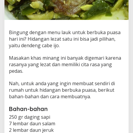
H
i
d
a
n
g
Bingung dengan menu lauk untuk berbuka puasa
a
hari ini? Hidangan lezat satu ini bisa jadi pilihan,
n
yaitu dendeng cabe ijo.
L
e
z
Masakan khas minang ini banyak digemari karena
a
rasanya yang lezat dan memiliki cita rasa yang
t
pedas.
u
n
Nah, untuk anda yang ingin membuat sendiri di
t
u
rumah untuk hidangan berbuka puasa, berikut
k
bahan-bahan dan cara membuatnya.
B
u
Bahan-bahan
k
a
250 gr daging sapi
P
7 lembar daun salam
u
2 lembar daun jeruk
a