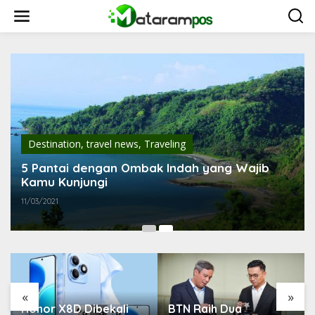
L
e
w
a
t
i
k
e
k
o
n
Destination
,
travel news
,
Traveling
t
e
5 Pantai dengan Ombak Indah yang Wajib
n
Kamu Kunjungi
11/03/2021
«
»
Honor X8D Dibekali
BTN Raih Dua