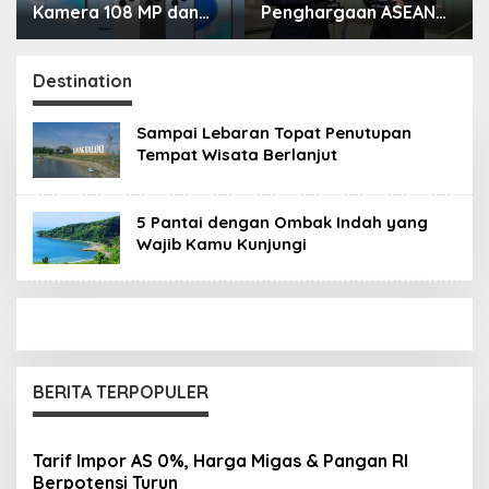
Kamera 108 MP dan
Penghargaan ASEAN
Baterai Besar 7.000
Risk Awards 2026,
mAh
Bukti Transformasi
Manajemen Risiko
Destination
Berstandar
Internasional Perkuat
Sampai Lebaran Topat Penutupan
Pertumbuhan
Tempat Wisata Berlanjut
Berkelanjutan
5 Pantai dengan Ombak Indah yang
Wajib Kamu Kunjungi
BERITA TERPOPULER
Tarif Impor AS 0%, Harga Migas & Pangan RI
Berpotensi Turun