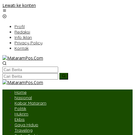
Lewati ke konten
Profil
Redaksi
Info Iklan
Privacy Policy
Kontak
Home
Nasional
Kabar Mataram
Politik
Hukrim
Ekbis
Gaya Hidup
Traveling