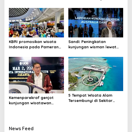
s
Selama Nataru 2024
Dikunjungi, Ini Respon
Kemen Pariwisata
KBRI promosikan wisata
Sandi: Peningkatan
Indonesia pada Pameran
kunjungan wisman lewat
Internasional Beograd
tambahan kursi pesawat
5 Tempat Wisata Alam
Kemenparekraf genjot
Tersembunyi di Sekitar
kunjungan wisatawan
Jakarta
domestik dengan promo
wisata
News Feed