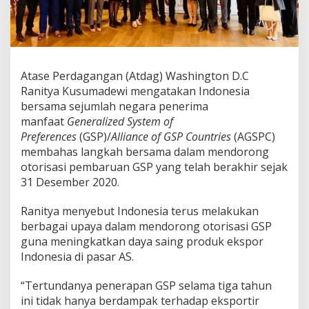
r
o
n
g
A
S
Atase Perdagangan (Atdag) Washington D.C
o
Ranitya Kusumadewi mengatakan Indonesia
t
bersama sejumlah negara penerima
o
manfaat
Generalized System of
r
i
Preferences
(GSP)/
Alliance of GSP Countries
(AGSPC)
s
membahas langkah bersama dalam mendorong
a
otorisasi pembaruan GSP yang telah berakhir sejak
s
31 Desember 2020.
i
p
e
Ranitya menyebut Indonesia terus melakukan
m
berbagai upaya dalam mendorong otorisasi GSP
b
guna meningkatkan daya saing produk ekspor
e
Indonesia di pasar AS.
b
a
s
“Tertundanya penerapan GSP selama tiga tahun
a
ini tidak hanya berdampak terhadap eksportir
n