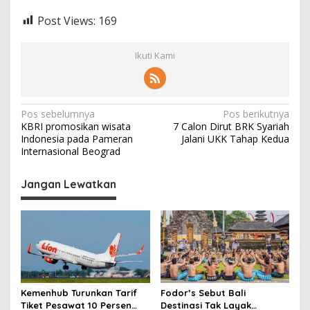
Post Views:
169
Ikuti Kami
N
Pos sebelumnya
Pos berikutnya
KBRI promosikan wisata
7 Calon Dirut BRK Syariah
a
Indonesia pada Pameran
Jalani UKK Tahap Kedua
v
Internasional Beograd
i
Jangan Lewatkan
g
a
s
i
p
o
Kemenhub Turunkan Tarif
Fodor’s Sebut Bali
Tiket Pesawat 10 Persen
Destinasi Tak Layak