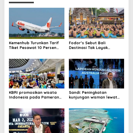
Kemenhub Turunkan Tarif
Fodor’s Sebut Bali
Tiket Pesawat 10 Persen
Destinasi Tak Layak
Selama Nataru 2024
Dikunjungi, Ini Respon
Kemen Pariwisata
KBRI promosikan wisata
Sandi: Peningkatan
Indonesia pada Pameran
kunjungan wisman lewat
Internasional Beograd
tambahan kursi pesawat