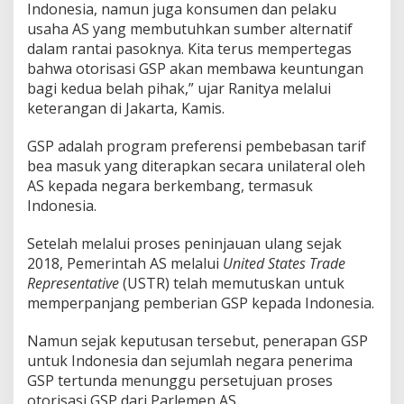
Indonesia, namun juga konsumen dan pelaku
t
usaha AS yang membutuhkan sumber alternatif
a
r
dalam rantai pasoknya. Kita terus mempertegas
i
bahwa otorisasi GSP akan membawa keuntungan
f
bagi kedua belah pihak,” ujar Ranitya melalui
b
keterangan di Jakarta, Kamis.
e
a
m
GSP adalah program preferensi pembebasan tarif
a
bea masuk yang diterapkan secara unilateral oleh
s
AS kepada negara berkembang, termasuk
u
Indonesia.
k
Setelah melalui proses peninjauan ulang sejak
2018, Pemerintah AS melalui
United States Trade
Representative
(USTR) telah memutuskan untuk
memperpanjang pemberian GSP kepada Indonesia.
Namun sejak keputusan tersebut, penerapan GSP
untuk Indonesia dan sejumlah negara penerima
GSP tertunda menunggu persetujuan proses
otorisasi GSP dari Parlemen AS.